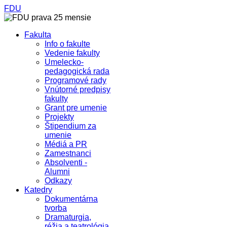
FDU
Fakulta
Info o fakulte
Vedenie fakulty
Umelecko-
pedagogická rada
Programové rady
Vnútorné predpisy
fakulty
Grant pre umenie
Projekty
Štipendium za
umenie
Médiá a PR
Zamestnanci
Absolventi -
Alumni
Odkazy
Katedry
Dokumentárna
tvorba
Dramaturgia,
réžia a teatrológia