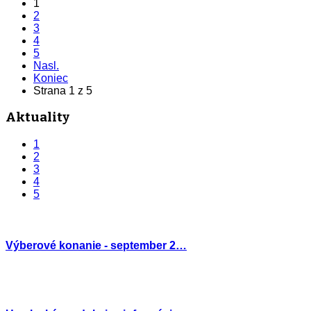
1
2
3
4
5
Nasl.
Koniec
Strana 1 z 5
Aktuality
1
2
3
4
5
Výberové konanie - september 2…