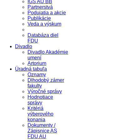
IGS AU BB
Partnerstvá
Podujatia a akcie
Publikácie
Veda a výskum
Databáza diel
FDU
Divadlo
Divadlo Akadémie
umení
Artorium
Úradná tabuľa
Oznamy
Dlhodobý zámer
fakulty
Výročné správy
Hodnotiace
správy
Kritériá
výberového
konania
Dokumenty /
Zápisnice AS
FDU AU