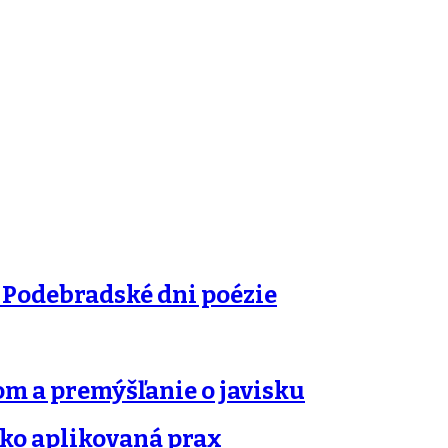
 Podebradské dni poézie
m a premýšľanie o javisku
ako aplikovaná prax