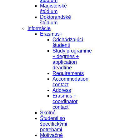
študium
Magisterské
štúdium
Doktorandské
štúdium
Informácie
Erasmus+
Odchádzajúci
študenti
Study programme
+ degrees +
application
deadline
Requirements
Accommodation
contact
Address
Erasmus +
coordinator
contact
Školné
Študenti so
špecifickými
potrebami
Motivačné