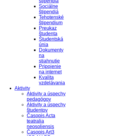
štipendiá
Sociálne
štipendiá
Tehotenské
štipendium
Preukaz
študenta
Študentská
únia
Dokumenty
na
stiahnutie
Pripojenie
na internet
Kvalita
vzdelávania
Aktivity
Aktivity a úspechy
pedagógov
Aktivity a úspechy
študentov
Časopis Acta
teatralia
neosoliensis
Časopis Art3