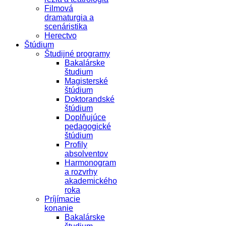
Filmová
dramaturgia a
scenáristika
Herectvo
Štúdium
Študijné programy
Bakalárske
študium
Magisterské
štúdium
Doktorandské
štúdium
Doplňujúce
pedagogické
štúdium
Profily
absolventov
Harmonogram
a rozvrhy
akademického
roka
Príjímacie
konanie
Bakalárske