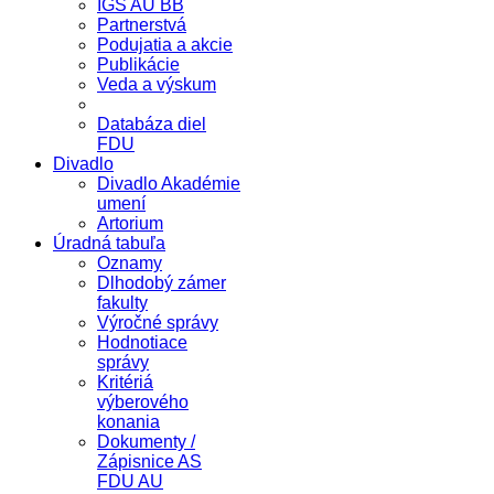
IGS AU BB
Partnerstvá
Podujatia a akcie
Publikácie
Veda a výskum
Databáza diel
FDU
Divadlo
Divadlo Akadémie
umení
Artorium
Úradná tabuľa
Oznamy
Dlhodobý zámer
fakulty
Výročné správy
Hodnotiace
správy
Kritériá
výberového
konania
Dokumenty /
Zápisnice AS
FDU AU