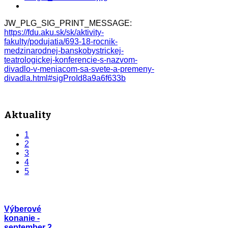
JW_PLG_SIG_PRINT_MESSAGE:
https://fdu.aku.sk/sk/aktivity-
fakulty/podujatia/693-18-rocnik-
medzinarodnej-banskobystrickej-
teatrologickej-konferencie-s-nazvom-
divadlo-v-meniacom-sa-svete-a-premeny-
divadla.html#sigProId8a9a6f633b
Aktuality
1
2
3
4
5
Výberové
konanie -
september 2…