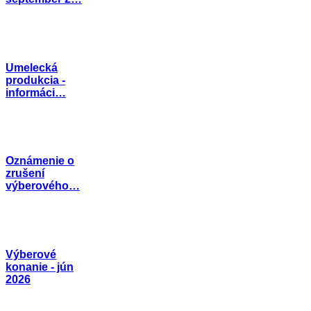
Umelecká
produkcia -
informáci…
Oznámenie o
zrušení
výberového…
Výberové
konanie - jún
2026