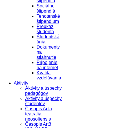
štipendiá
Sociálne
štipendiá
Tehotenské
štipendium
Preukaz
študenta
Študentská
únia
Dokumenty
na
stiahnutie
Pripojenie
na internet
Kvalita
vzdelávania
Aktivity
Aktivity a úspechy
pedagógov
Aktivity a úspechy
študentov
Časopis Acta
teatralia
neosoliensis
Časopis Art3