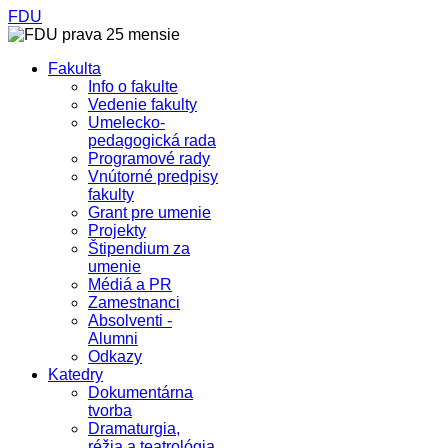
FDU
Fakulta
Info o fakulte
Vedenie fakulty
Umelecko-
pedagogická rada
Programové rady
Vnútorné predpisy
fakulty
Grant pre umenie
Projekty
Štipendium za
umenie
Médiá a PR
Zamestnanci
Absolventi -
Alumni
Odkazy
Katedry
Dokumentárna
tvorba
Dramaturgia,
réžia a teatrológia