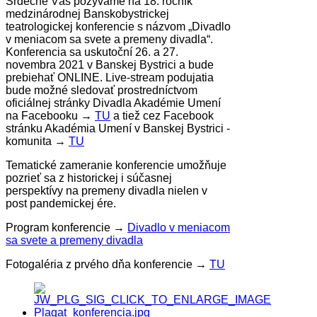
Srdečne Vás pozývame na 18. ročník
medzinárodnej Banskobystrickej
teatrologickej konferencie s názvom „Divadlo
v meniacom sa svete a premeny divadla“.
Konferencia sa uskutoční 26. a 27.
novembra 2021 v Banskej Bystrici a bude
prebiehať ONLINE. Live-stream podujatia
bude možné sledovať prostredníctvom
oficiálnej stránky Divadla Akadémie Umení
na Facebooku →
TU
a tiež cez Facebook
stránku Akadémia Umení v Banskej Bystrici -
komunita →
TU
Tematické zameranie konferencie umožňuje
pozrieť sa z historickej i súčasnej
perspektívy na premeny divadla nielen v
post pandemickej ére.
Program konferencie →
Divadlo v meniacom
sa svete a premeny divadla
Fotogaléria z prvého dňa konferencie →
TU