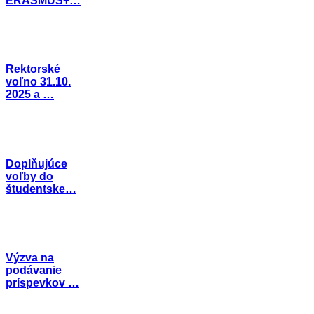
ERASMUS+…
Rektorské
voľno 31.10.
2025 a …
Doplňujúce
voľby do
študentske…
Výzva na
podávanie
príspevkov …