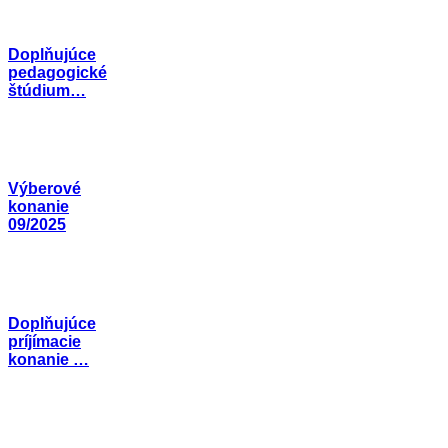
Doplňujúce
pedagogické
štúdium…
Výberové
konanie
09/2025
Doplňujúce
príjímacie
konanie …