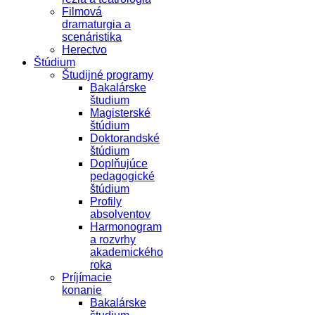
Filmová
dramaturgia a
scenáristika
Herectvo
Štúdium
Študijné programy
Bakalárske
študium
Magisterské
štúdium
Doktorandské
štúdium
Doplňujúce
pedagogické
štúdium
Profily
absolventov
Harmonogram
a rozvrhy
akademického
roka
Príjímacie
konanie
Bakalárske