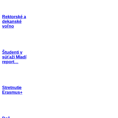
Rektorské a
dekanské
voľno
Študenti v
súťaži Mladí
report…
Stretnutie
Erasmus+