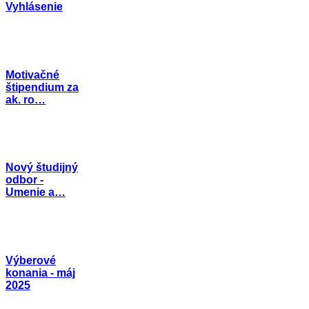
Vyhlásenie
Motivačné
štipendium za
ak. ro…
Nový študijný
odbor -
Umenie a…
Výberové
konania - máj
2025