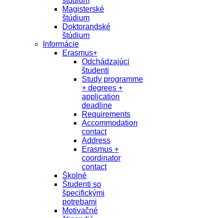
študium
Magisterské
štúdium
Doktorandské
štúdium
Informácie
Erasmus+
Odchádzajúci
študenti
Study programme
+ degrees +
application
deadline
Requirements
Accommodation
contact
Address
Erasmus +
coordinator
contact
Školné
Študenti so
špecifickými
potrebami
Motivačné