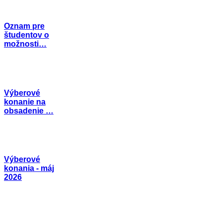
Oznam pre
študentov o
možnosti…
Výberové
konanie na
obsadenie …
Výberové
konania - máj
2026