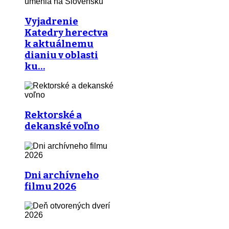
Vyjadrenie
Katedry herectva
k aktuálnemu
dianiu v oblasti
ku…
Rektorské a
dekanské voľno
Dni archívneho
filmu 2026