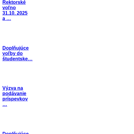
Rektorské
voľno
31.10. 2025
a …
Doplňujúce
voľby do
študentske…
Výzva na
podávanie
príspevkov
…
Doplňujúce