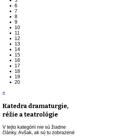
5
6
7
8
9
10
11
12
13
14
15
16
17
18
19
20
»
Katedra dramaturgie,
réžie a teatrológie
V tejto kategórii nie sú žiadne
články. Avšak, ak sú tu zobrazené