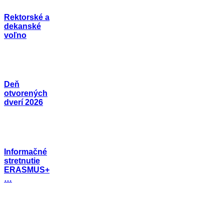
Rektorské a
dekanské
voľno
Deň
otvorených
dverí 2026
Informačné
stretnutie
ERASMUS+
…