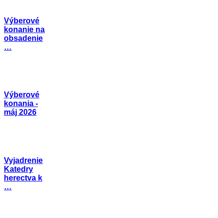
Výberové
konanie na
obsadenie
…
Výberové
konania -
máj 2026
Vyjadrenie
Katedry
herectva k
…