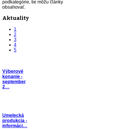
podkategórie, tie môžu články
obsahovať.
Aktuality
1
2
3
4
5
Výberové
konanie -
september
2…
Umelecká
produkcia -
informáci…