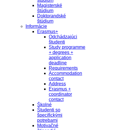
študium
Magisterské
štúdium
Doktorandské
štúdium
Informácie
Erasmus+
Odchádzajúci
študenti
Study programme
+ degrees +
application
deadline
Requirements
Accommodation
contact
Address
Erasmus +
coordinator
contact
Školné
Študenti so
špecifickými
potrebami
Motivačné