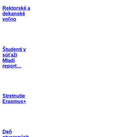
Rektorské a
dekanské
voľno
Študenti v
súťaži
Mladí
report…
Stretnutie
Erasmus+
Deň