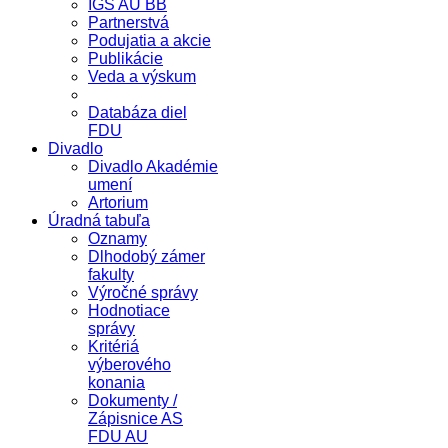
IGS AU BB
Partnerstvá
Podujatia a akcie
Publikácie
Veda a výskum
Databáza diel
FDU
Divadlo
Divadlo Akadémie
umení
Artorium
Úradná tabuľa
Oznamy
Dlhodobý zámer
fakulty
Výročné správy
Hodnotiace
správy
Kritériá
výberového
konania
Dokumenty /
Zápisnice AS
FDU AU