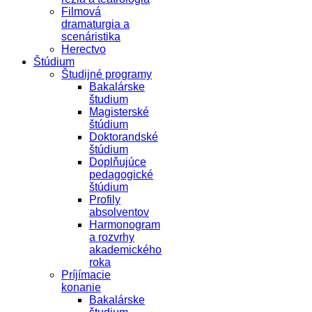
Filmová
dramaturgia a
scenáristika
Herectvo
Štúdium
Študijné programy
Bakalárske
študium
Magisterské
štúdium
Doktorandské
štúdium
Doplňujúce
pedagogické
štúdium
Profily
absolventov
Harmonogram
a rozvrhy
akademického
roka
Príjímacie
konanie
Bakalárske