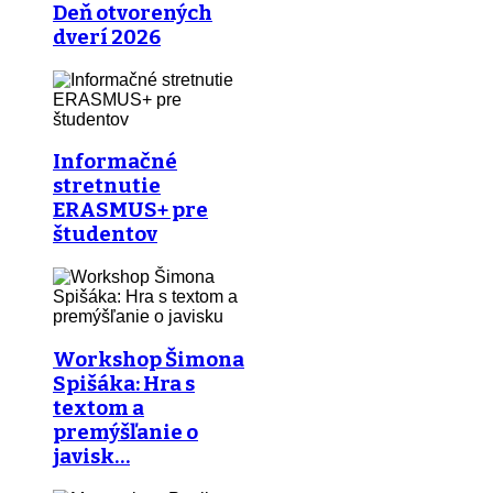
Deň otvorených
dverí 2026
Informačné
stretnutie
ERASMUS+ pre
študentov
Workshop Šimona
Spišáka: Hra s
textom a
premýšľanie o
javisk…