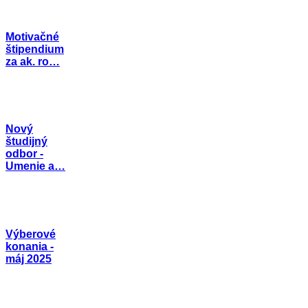
Motivačné
štipendium
za ak. ro…
Nový
študijný
odbor -
Umenie a…
Výberové
konania -
máj 2025