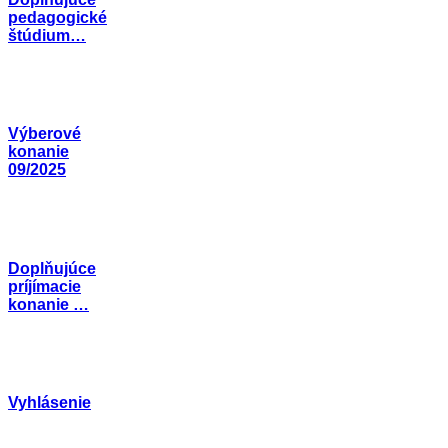
pedagogické
štúdium…
Výberové
konanie
09/2025
Doplňujúce
príjímacie
konanie …
Vyhlásenie