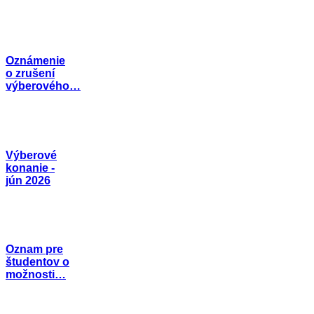
Oznámenie
o zrušení
výberového…
Výberové
konanie -
jún 2026
Oznam pre
študentov o
možnosti…