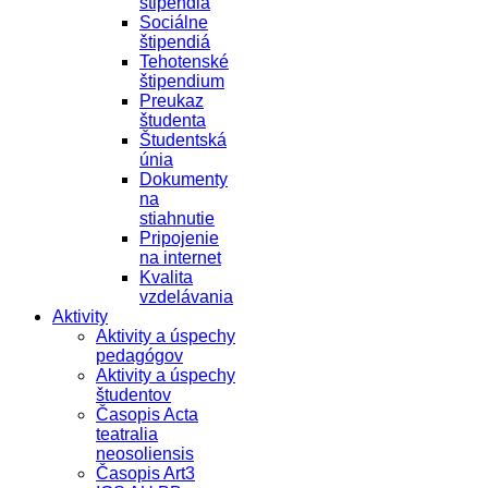
štipendiá
Sociálne
štipendiá
Tehotenské
štipendium
Preukaz
študenta
Študentská
únia
Dokumenty
na
stiahnutie
Pripojenie
na internet
Kvalita
vzdelávania
Aktivity
Aktivity a úspechy
pedagógov
Aktivity a úspechy
študentov
Časopis Acta
teatralia
neosoliensis
Časopis Art3