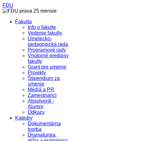
FDU
Fakulta
Info o fakulte
Vedenie fakulty
Umelecko-
pedagogická rada
Programové rady
Vnútorné predpisy
fakulty
Grant pre umenie
Projekty
Štipendium za
umenie
Médiá a PR
Zamestnanci
Absolventi -
Alumni
Odkazy
Katedry
Dokumentárna
tvorba
Dramaturgia,
réžia a teatrológia