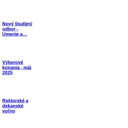
Nový študijný
odbor -
Umenie a…
Výberové
konania - máj
2025
Rektorské a
dekanské
voľno