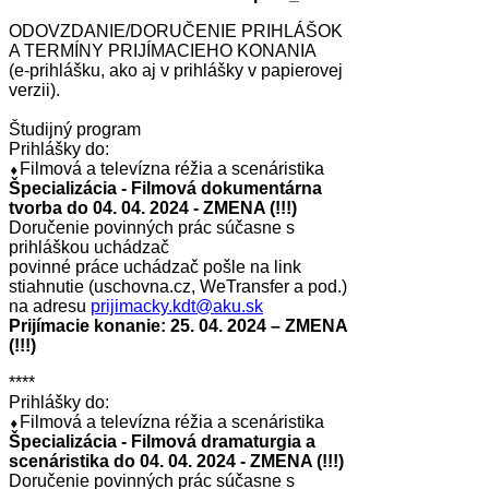
ODOVZDANIE/DORUČENIE PRIHLÁŠOK
A TERMÍNY PRIJÍMACIEHO KONANIA
(e-prihlášku, ako aj v prihlášky v papierovej
verzii).
Študijný program
Prihlášky do:
⬧Filmová a televízna réžia a scenáristika
Špecializácia - Filmová dokumentárna
tvorba do 04. 04. 2024 - ZMENA (!!!)
Doručenie povinných prác súčasne s
prihláškou uchádzač
povinné práce uchádzač pošle na link
stiahnutie (uschovna.cz, WeTransfer a pod.)
na adresu
prijimacky.kdt@aku.sk
Prijímacie konanie: 25. 04. 2024 – ZMENA
(!!!)
****
Prihlášky do:
⬧Filmová a televízna réžia a scenáristika
Špecializácia - Filmová dramaturgia a
scenáristika do 04. 04. 2024 - ZMENA (!!!)
Doručenie povinných prác súčasne s