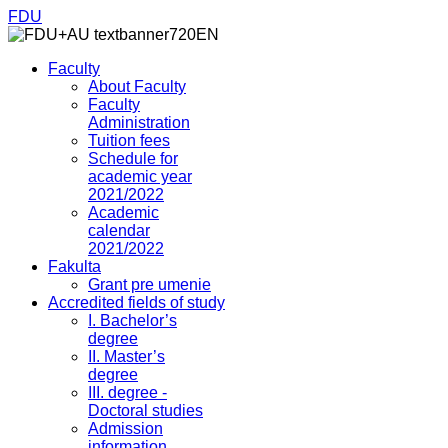
FDU
Faculty
About Faculty
Faculty
Administration
Tuition fees
Schedule for
academic year
2021/2022
Academic
calendar
2021/2022
Fakulta
Grant pre umenie
Accredited fields of study
I. Bachelor’s
degree
II. Master’s
degree
III. degree -
Doctoral studies
Admission
information