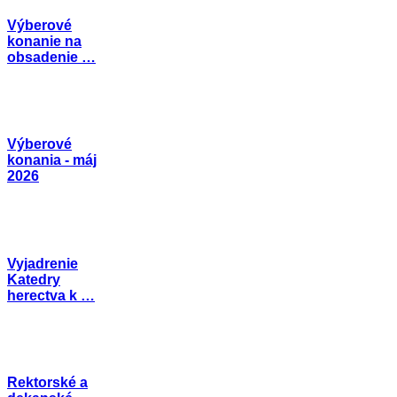
Výberové
konanie na
obsadenie …
Výberové
konania - máj
2026
Vyjadrenie
Katedry
herectva k …
Rektorské a