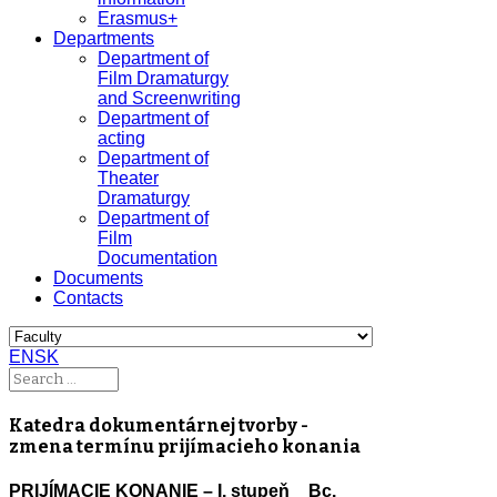
Erasmus+
Departments
Department of
Film Dramaturgy
and Screenwriting
Department of
acting
Department of
Theater
Dramaturgy
Department of
Film
Documentation
Documents
Contacts
EN
SK
Katedra dokumentárnej tvorby -
zmena termínu prijímacieho konania
PRIJÍMACIE KONANIE – I. stupeň _ Bc.