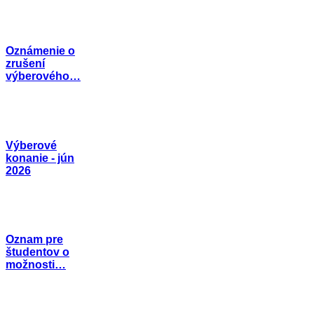
Oznámenie o
zrušení
výberového…
Výberové
konanie - jún
2026
Oznam pre
študentov o
možnosti…