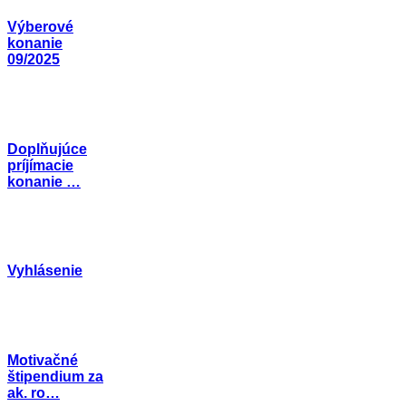
Výberové
konanie
09/2025
Doplňujúce
príjímacie
konanie …
Vyhlásenie
Motivačné
štipendium za
ak. ro…