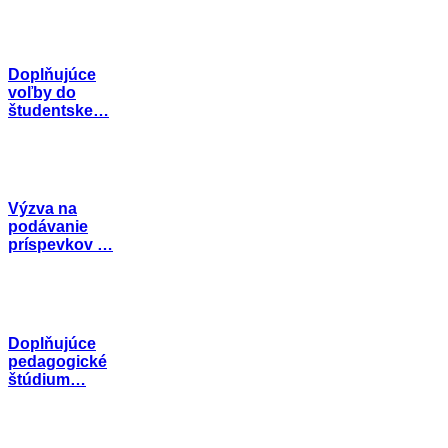
Doplňujúce
voľby do
študentske…
Výzva na
podávanie
príspevkov …
Doplňujúce
pedagogické
štúdium…