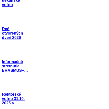
dekanské
voľno
Deň
otvorených
dverí 2026
Informačné
stretnutie
ERASMUS+…
Rektorské
voľno 31.10.
2025 a …