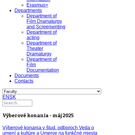
Erasmus+
Departments
Department of
Film Dramaturgy
and Screenwriting
Department of
acting
Department of
Theater
Dramaturgy
Department of
Film
Documentation
Documents
Contacts
EN
SK
Výberové konania - máj 2025
Výberové konania v štud. odboroch Veda o
umení a kultúre a Umenie na funkčné miesta