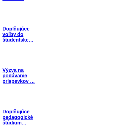
Doplňujúce
voľby do
študentske…
Výzva na
podávanie
príspevkov …
Doplňujúce
pedagogické
štúdium…