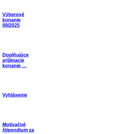
Výberové
konanie
09/2025
Doplňujúce
príjímacie
konanie …
Vyhlásenie
Motivačné
štipendium za