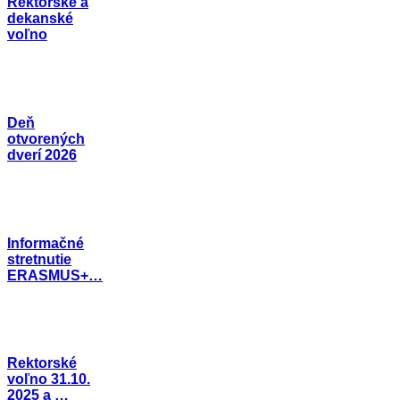
Rektorské a
dekanské
voľno
Deň
otvorených
dverí 2026
Informačné
stretnutie
ERASMUS+…
Rektorské
voľno 31.10.
2025 a …