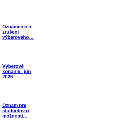
Oznámenie o
zrušení
výberového…
Výberové
konanie - jún
2026
Oznam pre
študentov o
možnosti…