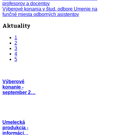
profesorov a docentov
Výberové konania v štud. odbore Umenie na
funčné miesta odborných asistentov
Aktuality
1
2
3
4
5
Výberové
konanie -
september 2…
Umelecká
produkcia -
informáci…