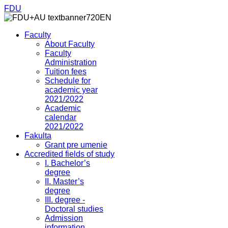
FDU
Faculty
About Faculty
Faculty
Administration
Tuition fees
Schedule for
academic year
2021/2022
Academic
calendar
2021/2022
Fakulta
Grant pre umenie
Accredited fields of study
I. Bachelor’s
degree
II. Master’s
degree
III. degree -
Doctoral studies
Admission
information