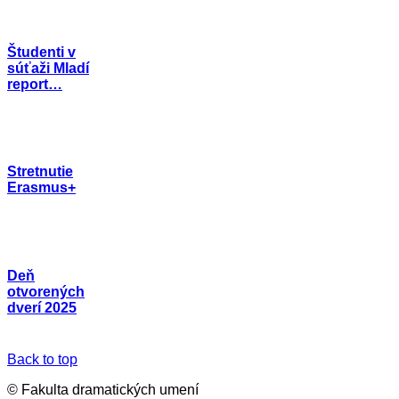
Študenti v
súťaži Mladí
report…
Stretnutie
Erasmus+
Deň
otvorených
dverí 2025
Back to top
© Fakulta dramatických umení