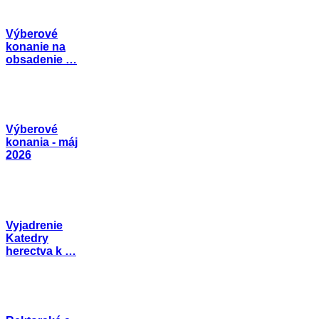
Výberové
konanie na
obsadenie …
Výberové
konania - máj
2026
Vyjadrenie
Katedry
herectva k …