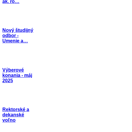
ak. ro…
Nový študijný
odbor -
Umenie a…
Výberové
konania - máj
2025
Rektorské a
dekanské
voľno