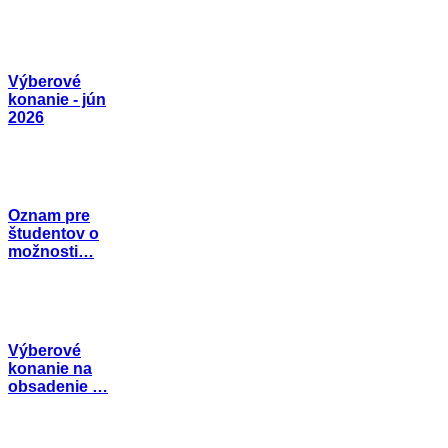
Výberové
konanie - jún
2026
Oznam pre
študentov o
možnosti…
Výberové
konanie na
obsadenie …