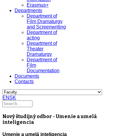
Erasmus+
Departments
Department of
Film Dramaturgy
and Screenwriting
Department of
acting
Department of
Theater
Dramaturgy
Department of
Film
Documentation
Documents
Contacts
EN
SK
Nový študijný odbor - Umenie a umelá
inteligencia
Umenie a umelá inteligencia