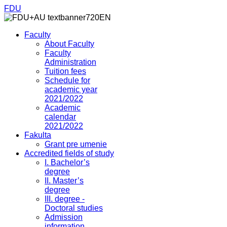
FDU
Faculty
About Faculty
Faculty
Administration
Tuition fees
Schedule for
academic year
2021/2022
Academic
calendar
2021/2022
Fakulta
Grant pre umenie
Accredited fields of study
I. Bachelor’s
degree
II. Master’s
degree
III. degree -
Doctoral studies
Admission
information