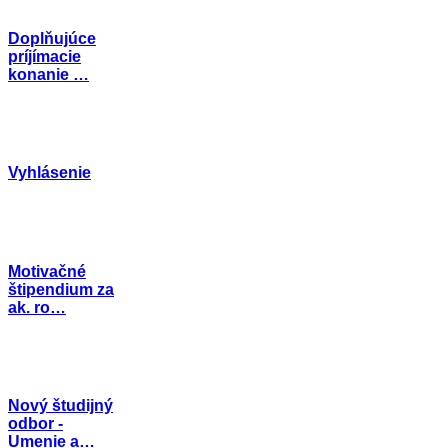
Doplňujúce
príjímacie
konanie …
Vyhlásenie
Motivačné
štipendium za
ak. ro…
Nový študijný
odbor -
Umenie a…