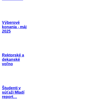
Výberové
konania - máj
2025
Rektorské a
dekanské
voľno
Študenti v
súťaži Mladí
report…