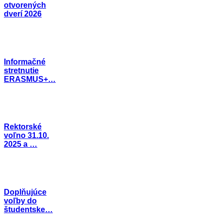
otvorených
dverí 2026
Informačné
stretnutie
ERASMUS+…
Rektorské
voľno 31.10.
2025 a …
Doplňujúce
voľby do
študentske…