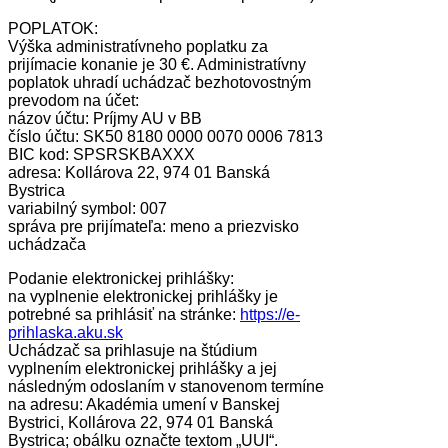
POPLATOK:
Výška administratívneho poplatku za
prijímacie konanie je 30 €. Administratívny
poplatok uhradí uchádzač bezhotovostným
prevodom na účet:
názov účtu: Príjmy AU v BB
číslo účtu: SK50 8180 0000 0070 0006 7813
BIC kod: SPSRSKBAXXX
adresa: Kollárova 22, 974 01 Banská
Bystrica
variabilný symbol: 007
správa pre prijímateľa: meno a priezvisko
uchádzača
Podanie elektronickej prihlášky:
na vyplnenie elektronickej prihlášky je
potrebné sa prihlásiť na stránke:
https://e-
prihlaska.aku.sk
Uchádzač sa prihlasuje na štúdium
vyplnením elektronickej prihlášky a jej
následným odoslaním v stanovenom termíne
na adresu: Akadémia umení v Banskej
Bystrici, Kollárova 22, 974 01 Banská
Bystrica; obálku označte textom „UUI“.