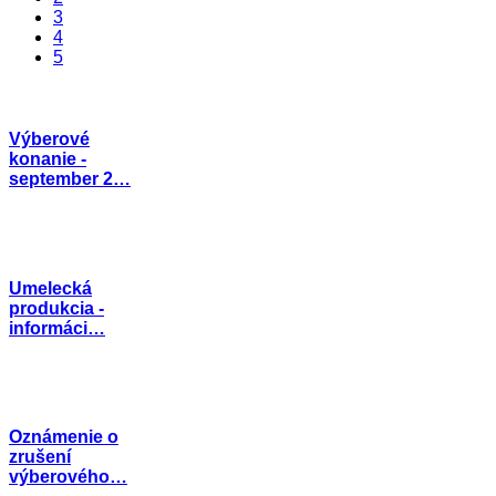
3
4
5
Výberové
konanie -
september 2…
Umelecká
produkcia -
informáci…
Oznámenie o
zrušení
výberového…