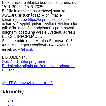
Elektronická prihláška bude sprístupnená od
15. 4. 2025 – 15. 6. 2025
Bližšie informácie na webovej stránke
www.aku.sk (uchádzači – prijímacie
konanie) alebo
https://e-prihlaska.aku.sk
uchádzač: vyplní, potvrdí, vytlačí elektronickú
prihlášku a odošle podpísanú s potrebnými
prílohami poštou na vyššie uvedenú adresu..
BLIŽŠIE INFORMÁCIE:
Študijné oddelenie: Martina Šaurová - 048
4320 501; Ingrid Dobišová - 048 4320 320
email:
uui@aku.sk
DOKUMENTY:
Opis študijného programu
Podmienky prijatia na štúdium a hodnotenie
Bulletin
Aktuality
1
2