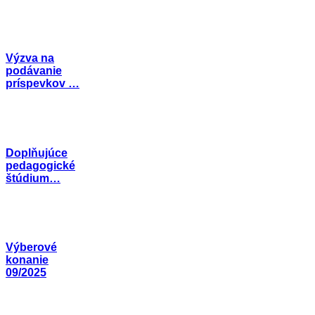
Výzva na
podávanie
príspevkov …
Doplňujúce
pedagogické
štúdium…
Výberové
konanie
09/2025