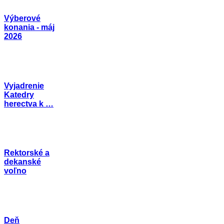
Výberové
konania - máj
2026
Vyjadrenie
Katedry
herectva k …
Rektorské a
dekanské
voľno
Deň