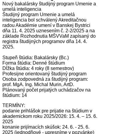
Nový bakalársky študijný program Umenie a
umelá inteligencia
Študijný program Umenie a umelá
inteligencia bol schválený Akreditačnou
radou Akadémie umení v Banskej Bystrici
dňa 11. 4. 2025 uznesením č. 2-2/2025 a na
základe Rozhodnutia MŠVVaM zapísaný do
registra študijných programov dňa 14. 4.
2025.
Stupeň štúdia: Bakalársky (Bc.)
Forma štúdia: Denné štúdium
Dĺžka štúdia: 4 roky (8 semestrov)
Profesijne orientovaný študijný program
Osoba zodpovedná za študijný program:
prof. MgA. Ing. Michal Murin, ArtD.
Plánovaný počet prijatých uchádzačov na
štúdium: 14
TERMÍNY:
podanie prihlášok pre prijatie na štúdium v
akademickom roku 2025/2026: 15. 4. – 15. 6.
2025
konanie prijímacích skúšok: 24. 6. - 25. 6.
2025 (jednodňové - upresníme v pozvánke)