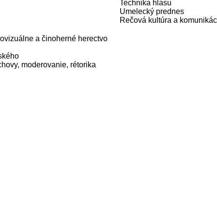
Technika hlasu
Umelecký prednes
Rečová kultúra a komunikác
iovizuálne a činoherné herectvo
vského
chovy, moderovanie, rétorika