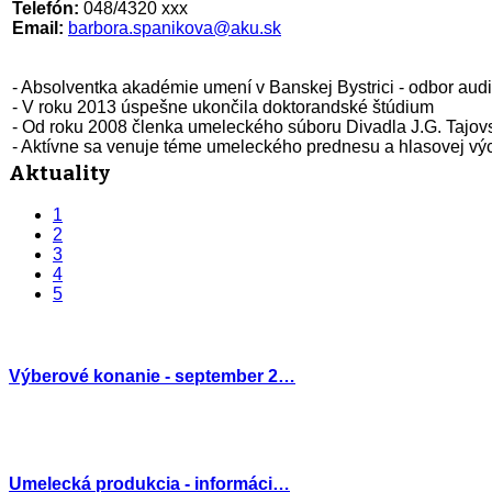
Telefón:
048/4320 xxx
Email:
barbora.spanikova@aku.sk
- Absolventka akadémie umení v Banskej Bystrici - odbor aud
- V roku 2013 úspešne ukončila doktorandské štúdium
- Od roku 2008 členka umeleckého súboru Divadla J.G. Tajo
- Aktívne sa venuje téme umeleckého prednesu a hlasovej vý
Aktuality
1
2
3
4
5
Výberové konanie - september 2…
Umelecká produkcia - informáci…