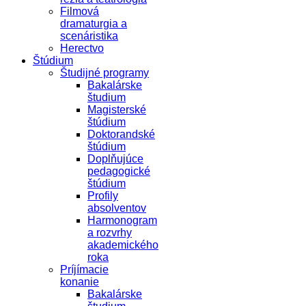
Filmová
dramaturgia a
scenáristika
Herectvo
Štúdium
Študijné programy
Bakalárske
študium
Magisterské
štúdium
Doktorandské
štúdium
Doplňujúce
pedagogické
štúdium
Profily
absolventov
Harmonogram
a rozvrhy
akademického
roka
Príjímacie
konanie
Bakalárske