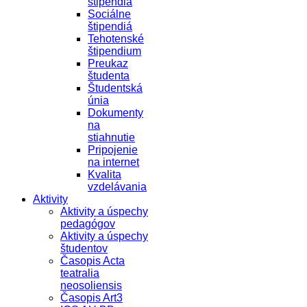
štipendiá
Sociálne
štipendiá
Tehotenské
štipendium
Preukaz
študenta
Študentská
únia
Dokumenty
na
stiahnutie
Pripojenie
na internet
Kvalita
vzdelávania
Aktivity
Aktivity a úspechy
pedagógov
Aktivity a úspechy
študentov
Časopis Acta
teatralia
neosoliensis
Časopis Art3