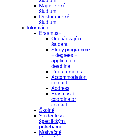
študium
Magisterské
štúdium
Doktorandské
štúdium
Informácie
Erasmus+
Odchádzajúci
študenti
Study programme
+ degrees +
application
deadline
Requirements
Accommodation
contact
Address
Erasmus +
coordinator
contact
Školné
Študenti so
špecifickými
potrebami
Motivačné