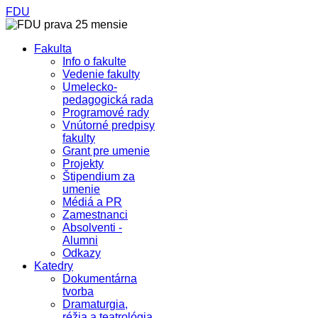
FDU
Fakulta
Info o fakulte
Vedenie fakulty
Umelecko-
pedagogická rada
Programové rady
Vnútorné predpisy
fakulty
Grant pre umenie
Projekty
Štipendium za
umenie
Médiá a PR
Zamestnanci
Absolventi -
Alumni
Odkazy
Katedry
Dokumentárna
tvorba
Dramaturgia,
réžia a teatrológia