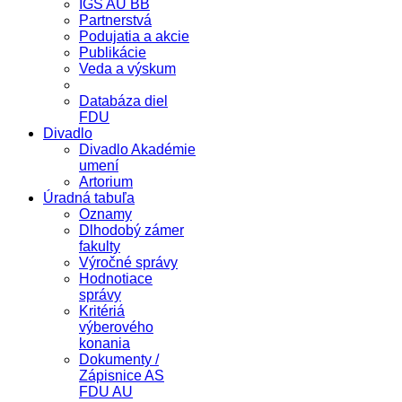
IGS AU BB
Partnerstvá
Podujatia a akcie
Publikácie
Veda a výskum
Databáza diel
FDU
Divadlo
Divadlo Akadémie
umení
Artorium
Úradná tabuľa
Oznamy
Dlhodobý zámer
fakulty
Výročné správy
Hodnotiace
správy
Kritériá
výberového
konania
Dokumenty /
Zápisnice AS
FDU AU