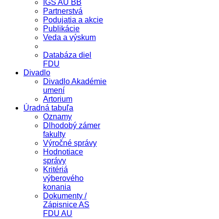
IGS AU BB
Partnerstvá
Podujatia a akcie
Publikácie
Veda a výskum
Databáza diel
FDU
Divadlo
Divadlo Akadémie
umení
Artorium
Úradná tabuľa
Oznamy
Dlhodobý zámer
fakulty
Výročné správy
Hodnotiace
správy
Kritériá
výberového
konania
Dokumenty /
Zápisnice AS
FDU AU