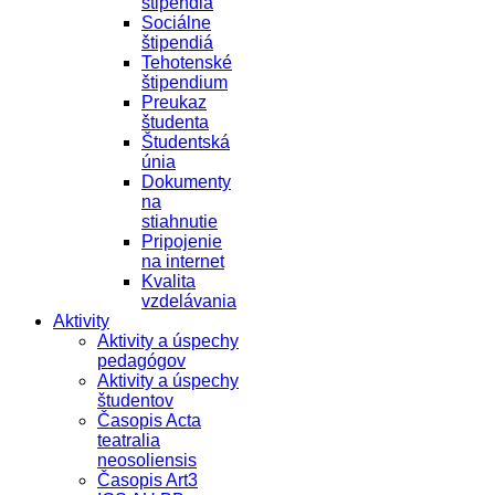
štipendiá
Sociálne
štipendiá
Tehotenské
štipendium
Preukaz
študenta
Študentská
únia
Dokumenty
na
stiahnutie
Pripojenie
na internet
Kvalita
vzdelávania
Aktivity
Aktivity a úspechy
pedagógov
Aktivity a úspechy
študentov
Časopis Acta
teatralia
neosoliensis
Časopis Art3