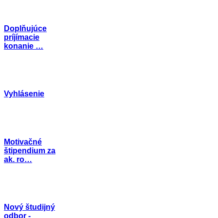
Doplňujúce
príjímacie
konanie …
Vyhlásenie
Motivačné
štipendium za
ak. ro…
Nový študijný
odbor -