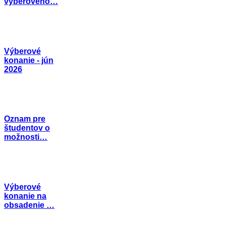
výberového…
Výberové
konanie - jún
2026
Oznam pre
študentov o
možnosti…
Výberové
konanie na
obsadenie …