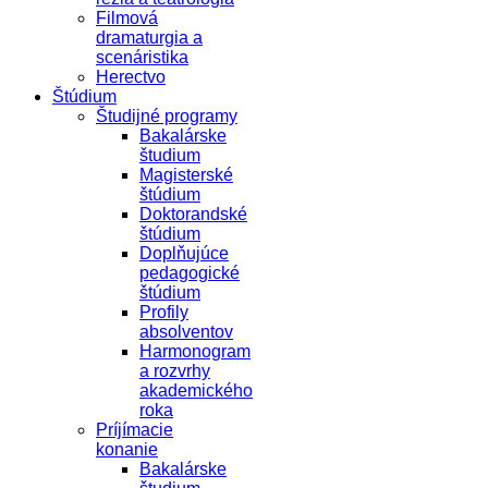
Filmová
dramaturgia a
scenáristika
Herectvo
Štúdium
Študijné programy
Bakalárske
študium
Magisterské
štúdium
Doktorandské
štúdium
Doplňujúce
pedagogické
štúdium
Profily
absolventov
Harmonogram
a rozvrhy
akademického
roka
Príjímacie
konanie
Bakalárske