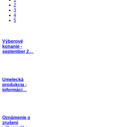
2
3
4
5
Výberové
konanie -
september 2…
Umelecká
produkcia -
informáci…
Oznámenie o
zrušení