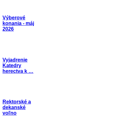
Výberové
konania - máj
2026
Vyjadrenie
Katedry
herectva k …
Rektorské a
dekanské
voľno