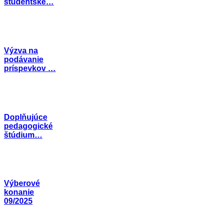
študentske…
Výzva na
podávanie
príspevkov …
Doplňujúce
pedagogické
štúdium…
Výberové
konanie
09/2025