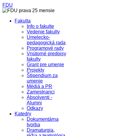
FDU
Fakulta
Info o fakulte
Vedenie fakulty
Umelecko-
pedagogická rada
Programové rady
Vnútorné predpisy
fakulty
Grant pre umenie
Projekty
Štipendium za
umenie
Médiá a PR
Zamestnanci
Absolventi -
Alumni
Odkazy
Katedry
Dokumentárna
tvorba
Dramaturgia,
réžia a teatrológia