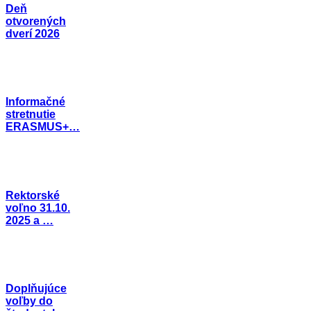
Deň
otvorených
dverí 2026
Informačné
stretnutie
ERASMUS+…
Rektorské
voľno 31.10.
2025 a …
Doplňujúce
voľby do