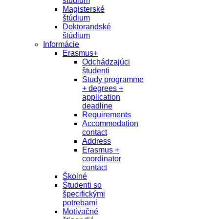
študium
Magisterské
štúdium
Doktorandské
štúdium
Informácie
Erasmus+
Odchádzajúci
študenti
Study programme
+ degrees +
application
deadline
Requirements
Accommodation
contact
Address
Erasmus +
coordinator
contact
Školné
Študenti so
špecifickými
potrebami
Motivačné