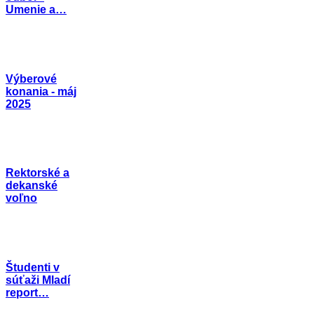
Umenie a…
Výberové
konania - máj
2025
Rektorské a
dekanské
voľno
Študenti v
súťaži Mladí
report…