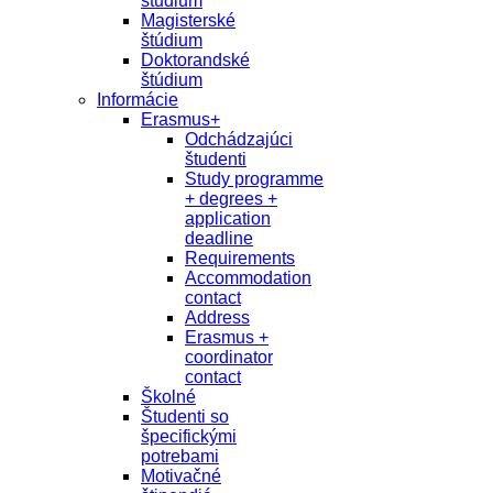
študium
Magisterské
štúdium
Doktorandské
štúdium
Informácie
Erasmus+
Odchádzajúci
študenti
Study programme
+ degrees +
application
deadline
Requirements
Accommodation
contact
Address
Erasmus +
coordinator
contact
Školné
Študenti so
špecifickými
potrebami
Motivačné