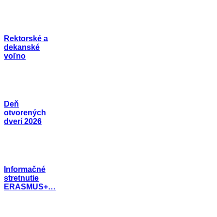
Rektorské a
dekanské
voľno
Deň
otvorených
dverí 2026
Informačné
stretnutie
ERASMUS+…