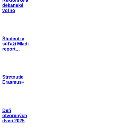
Rektorské a
dekanské
voľno
Študenti v
súťaži Mladí
report…
Stretnutie
Erasmus+
Deň
otvorených
dverí 2025