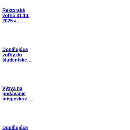
Rektorské
voľno 31.10.
2025 a …
Doplňujúce
voľby do
študentske…
Výzva na
podávanie
príspevkov …
Doplňujúce