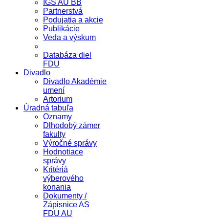
IGS AU BB
Partnerstvá
Podujatia a akcie
Publikácie
Veda a výskum
Databáza diel
FDU
Divadlo
Divadlo Akadémie
umení
Artorium
Úradná tabuľa
Oznamy
Dlhodobý zámer
fakulty
Výročné správy
Hodnotiace
správy
Kritériá
výberového
konania
Dokumenty /
Zápisnice AS
FDU AU