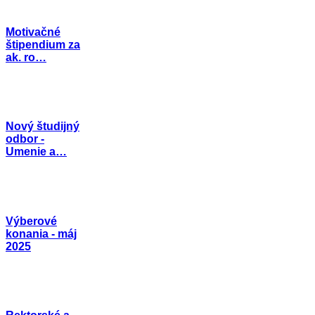
Motivačné
štipendium za
ak. ro…
Nový študijný
odbor -
Umenie a…
Výberové
konania - máj
2025