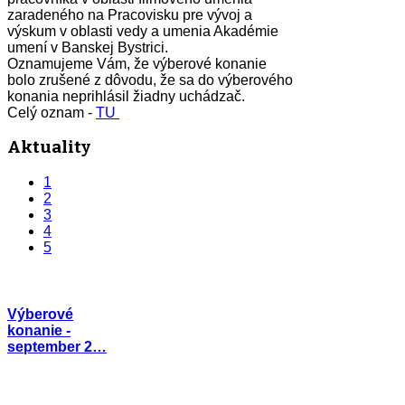
zaradeného na Pracovisku pre vývoj a
výskum v oblasti vedy a umenia Akadémie
umení v Banskej Bystrici.
Oznamujeme Vám, že výberové konanie
bolo zrušené z dôvodu, že sa do výberového
konania neprihlásil žiadny uchádzač.
Celý oznam -
TU
Aktuality
1
2
3
4
5
Výberové
konanie -
september 2…