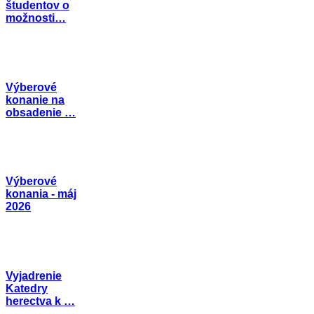
študentov o
možnosti…
Výberové
konanie na
obsadenie …
Výberové
konania - máj
2026
Vyjadrenie
Katedry
herectva k …