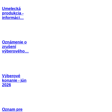
Umelecká
produkcia -
informáci…
Oznámenie o
zrušení
výberového…
Výberové
konanie - jún
2026
Oznam pre