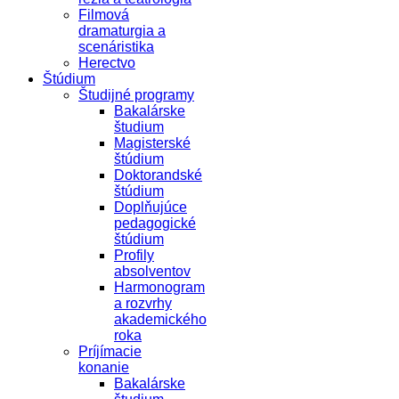
Filmová
dramaturgia a
scenáristika
Herectvo
Štúdium
Študijné programy
Bakalárske
študium
Magisterské
štúdium
Doktorandské
štúdium
Doplňujúce
pedagogické
štúdium
Profily
absolventov
Harmonogram
a rozvrhy
akademického
roka
Príjímacie
konanie
Bakalárske