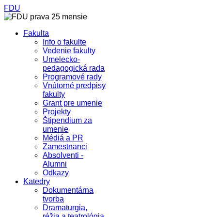
FDU
Fakulta
Info o fakulte
Vedenie fakulty
Umelecko-
pedagogická rada
Programové rady
Vnútorné predpisy
fakulty
Grant pre umenie
Projekty
Štipendium za
umenie
Médiá a PR
Zamestnanci
Absolventi -
Alumni
Odkazy
Katedry
Dokumentárna
tvorba
Dramaturgia,
réžia a teatrológia