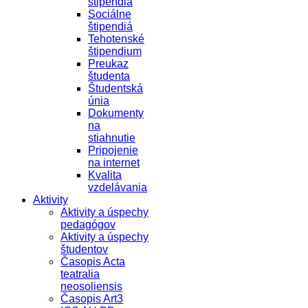
štipendiá
Sociálne
štipendiá
Tehotenské
štipendium
Preukaz
študenta
Študentská
únia
Dokumenty
na
stiahnutie
Pripojenie
na internet
Kvalita
vzdelávania
Aktivity
Aktivity a úspechy
pedagógov
Aktivity a úspechy
študentov
Časopis Acta
teatralia
neosoliensis
Časopis Art3