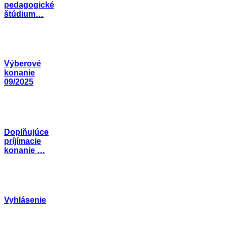
pedagogické
štúdium…
Výberové
konanie
09/2025
Doplňujúce
príjímacie
konanie …
Vyhlásenie