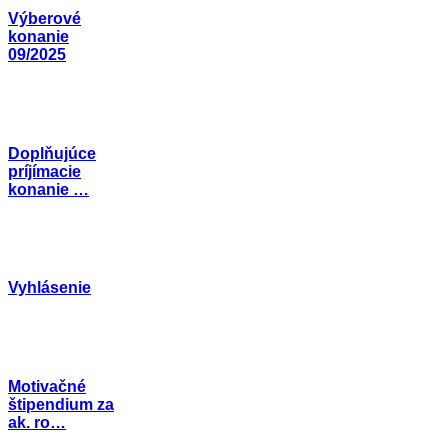
Výberové
konanie
09/2025
Doplňujúce
príjímacie
konanie …
Vyhlásenie
Motivačné
štipendium za
ak. ro…