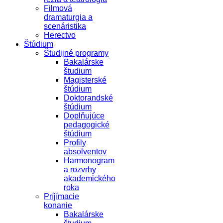
Filmová
dramaturgia a
scenáristika
Herectvo
Štúdium
Študijné programy
Bakalárske
študium
Magisterské
štúdium
Doktorandské
štúdium
Doplňujúce
pedagogické
štúdium
Profily
absolventov
Harmonogram
a rozvrhy
akademického
roka
Príjímacie
konanie
Bakalárske