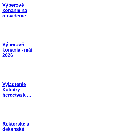
Výberové
konanie na
obsadenie …
Výberové
konania - máj
2026
Vyjadrenie
Katedry
herectva k …
Rektorské a
dekanské