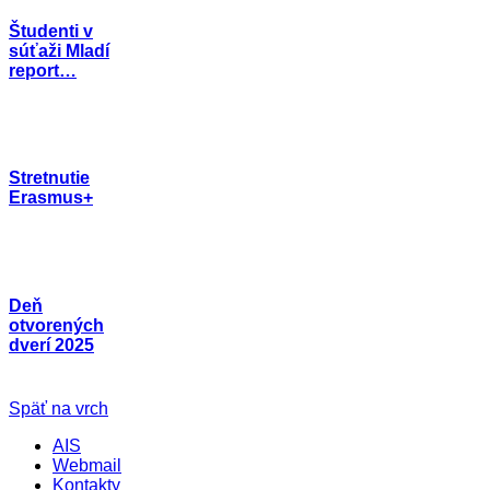
Študenti v
súťaži Mladí
report…
Stretnutie
Erasmus+
Deň
otvorených
dverí 2025
Späť na vrch
AIS
Webmail
Kontakty