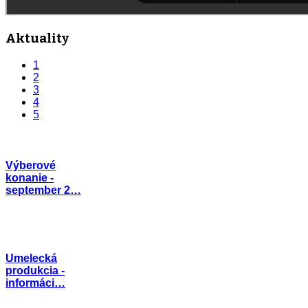
Aktuality
1
2
3
4
5
Výberové
konanie -
september 2…
Umelecká
produkcia -
informáci…