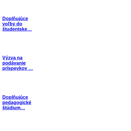
Doplňujúce
voľby do
študentske…
Výzva na
podávanie
príspevkov …
Doplňujúce
pedagogické
štúdium…