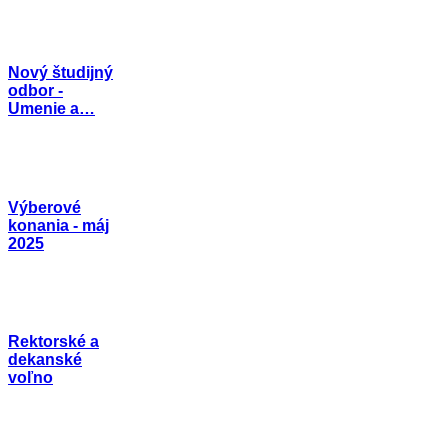
Nový študijný
odbor -
Umenie a…
Výberové
konania - máj
2025
Rektorské a
dekanské
voľno