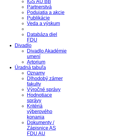
IGS AU BB
Partnerstvá
Podujatia a akcie
Publikácie
Veda a výskum
Databáza diel
FDU
Divadlo
Divadlo Akadémie
umení
Artorium
Úradná tabuľa
Oznamy
Dlhodobý zámer
fakulty
Výročné správy
Hodnotiace
správy
Kritériá
výberového
konania
Dokumenty /
Zápisnice AS
FDU AU