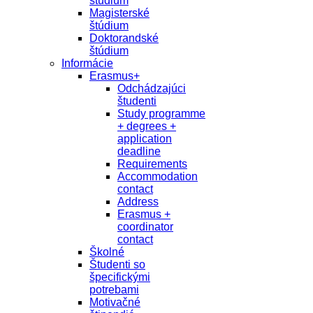
študium
Magisterské
štúdium
Doktorandské
štúdium
Informácie
Erasmus+
Odchádzajúci
študenti
Study programme
+ degrees +
application
deadline
Requirements
Accommodation
contact
Address
Erasmus +
coordinator
contact
Školné
Študenti so
špecifickými
potrebami
Motivačné