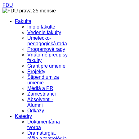
FDU
Fakulta
Info o fakulte
Vedenie fakulty
Umelecko-
pedagogická rada
Programové rady
Vnútorné predpisy
fakulty
Grant pre umenie
Projekty
Štipendium za
umenie
Médiá a PR
Zamestnanci
Absolventi -
Alumni
Odkazy
Katedry
Dokumentárna
tvorba
Dramaturgia,
réžia a teatrológia