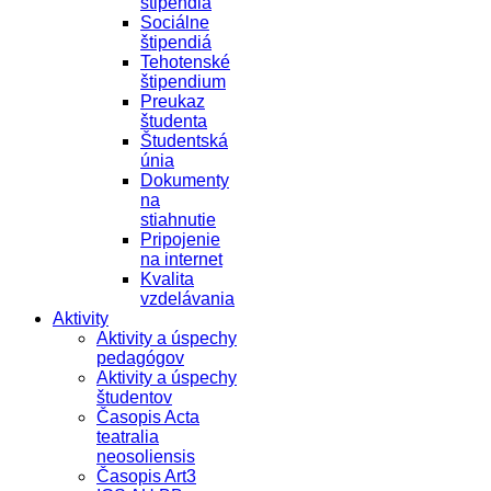
štipendiá
Sociálne
štipendiá
Tehotenské
štipendium
Preukaz
študenta
Študentská
únia
Dokumenty
na
stiahnutie
Pripojenie
na internet
Kvalita
vzdelávania
Aktivity
Aktivity a úspechy
pedagógov
Aktivity a úspechy
študentov
Časopis Acta
teatralia
neosoliensis
Časopis Art3