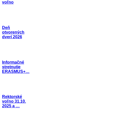
voľno
Deň
otvorených
dverí 2026
Informačné
stretnutie
ERASMUS+…
Rektorské
voľno 31.10.
2025 a …