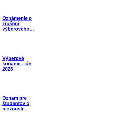
Oznámenie o
zrušení
výberového…
Výberové
konanie - jún
2026
Oznam pre
študentov o
možnosti…