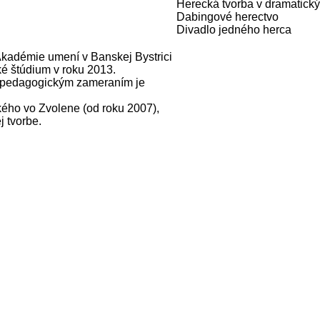
Herecká tvorba v dramatick
Dabingové herectvo
Divadlo jedného herca
Akadémie umení v Banskej Bystrici
ké štúdium v roku 2013.
m pedagogickým zameraním je
ého vo Zvolene (od roku 2007),
j tvorbe.