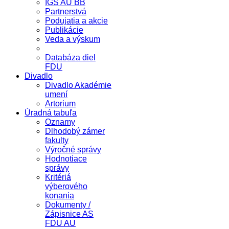
IGS AU BB
Partnerstvá
Podujatia a akcie
Publikácie
Veda a výskum
Databáza diel
FDU
Divadlo
Divadlo Akadémie
umení
Artorium
Úradná tabuľa
Oznamy
Dlhodobý zámer
fakulty
Výročné správy
Hodnotiace
správy
Kritériá
výberového
konania
Dokumenty /
Zápisnice AS
FDU AU