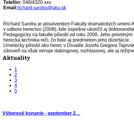
Telefón:
048/4320 xxx
Email:
richard.sanitra@aku.sk
Richard Sanitra je absolventom Fakulty dramatických umení 
v odbore herectvo (2008), kde úspešne ukončil aj doktorands
Pedagogicky na fakulte pôsobí od roku 2008. Jeho prioritný
herecká technika reči, čo bolo aj predmetom jeho dizertácie.
Umelecky pôsobí ako herec v Divadle Jozefa Gregora Tajovsk
zároveň sa však venuje dabingovej, rozhlasovej, ale aj režijne
Aktuality
1
2
3
4
5
Výberové konanie - september 2…