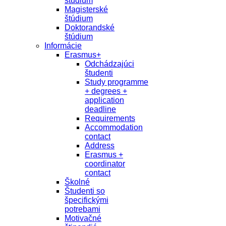
študium
Magisterské
štúdium
Doktorandské
štúdium
Informácie
Erasmus+
Odchádzajúci
študenti
Study programme
+ degrees +
application
deadline
Requirements
Accommodation
contact
Address
Erasmus +
coordinator
contact
Školné
Študenti so
špecifickými
potrebami
Motivačné