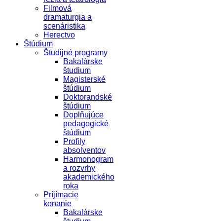
Filmová
dramaturgia a
scenáristika
Herectvo
Štúdium
Študijné programy
Bakalárske
študium
Magisterské
štúdium
Doktorandské
štúdium
Doplňujúce
pedagogické
štúdium
Profily
absolventov
Harmonogram
a rozvrhy
akademického
roka
Príjímacie
konanie
Bakalárske