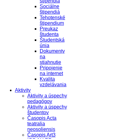
štipendiá
Sociálne
štipendiá
Tehotenské
štipendium
Preukaz
študenta
Študentská
únia
Dokumenty
na
stiahnutie
Pripojenie
na internet
Kvalita
vzdelávania
Aktivity
Aktivity a úspechy
pedagógov
Aktivity a úspechy
študentov
Časopis Acta
teatralia
neosoliensis
Časopis Art3