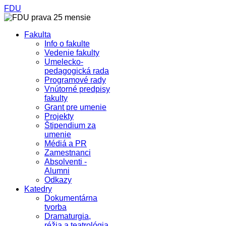
FDU
Fakulta
Info o fakulte
Vedenie fakulty
Umelecko-
pedagogická rada
Programové rady
Vnútorné predpisy
fakulty
Grant pre umenie
Projekty
Štipendium za
umenie
Médiá a PR
Zamestnanci
Absolventi -
Alumni
Odkazy
Katedry
Dokumentárna
tvorba
Dramaturgia,
réžia a teatrológia