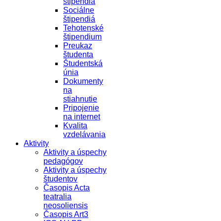
štipendiá
Sociálne
štipendiá
Tehotenské
štipendium
Preukaz
študenta
Študentská
únia
Dokumenty
na
stiahnutie
Pripojenie
na internet
Kvalita
vzdelávania
Aktivity
Aktivity a úspechy
pedagógov
Aktivity a úspechy
študentov
Časopis Acta
teatralia
neosoliensis
Časopis Art3