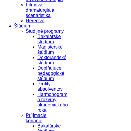
Filmová
dramaturgia a
scenáristika
Herectvo
Štúdium
Študijné programy
Bakalárske
študium
Magisterské
štúdium
Doktorandské
štúdium
Doplňujúce
pedagogické
štúdium
Profily
absolventov
Harmonogram
a rozvrhy
akademického
roka
Príjímacie
konanie
Bakalárske