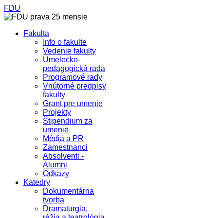
FDU
Fakulta
Info o fakulte
Vedenie fakulty
Umelecko-
pedagogická rada
Programové rady
Vnútorné predpisy
fakulty
Grant pre umenie
Projekty
Štipendium za
umenie
Médiá a PR
Zamestnanci
Absolventi -
Alumni
Odkazy
Katedry
Dokumentárna
tvorba
Dramaturgia,
réžia a teatrológia