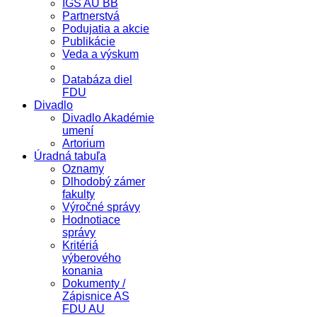
IGS AU BB
Partnerstvá
Podujatia a akcie
Publikácie
Veda a výskum
Databáza diel
FDU
Divadlo
Divadlo Akadémie
umení
Artorium
Úradná tabuľa
Oznamy
Dlhodobý zámer
fakulty
Výročné správy
Hodnotiace
správy
Kritériá
výberového
konania
Dokumenty /
Zápisnice AS
FDU AU