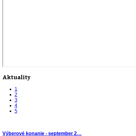
Aktuality
1
2
3
4
5
Výberové konanie - september 2…