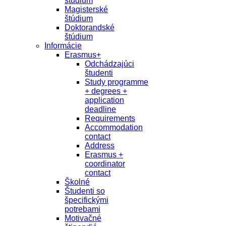
študium
Magisterské
štúdium
Doktorandské
štúdium
Informácie
Erasmus+
Odchádzajúci
študenti
Study programme
+ degrees +
application
deadline
Requirements
Accommodation
contact
Address
Erasmus +
coordinator
contact
Školné
Študenti so
špecifickými
potrebami
Motivačné