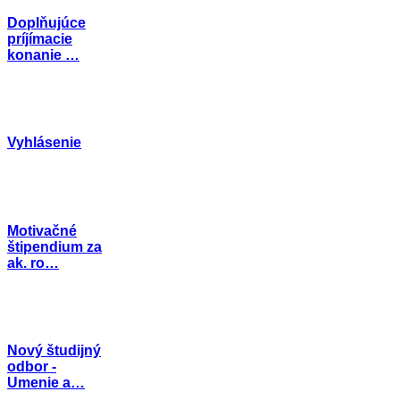
Doplňujúce
príjímacie
konanie …
Vyhlásenie
Motivačné
štipendium za
ak. ro…
Nový študijný
odbor -
Umenie a…