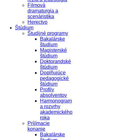
Filmová
dramaturgia a
scenáristika
Herectvo
Štúdium
Študijné programy
Bakalárske
študium
Magisterské
štúdium
Doktorandské
štúdium
Doplňujúce
pedagogické
štúdium
Profily
absolventov
Harmonogram
a rozvrhy
akademického
roka
Príjímacie
konanie
Bakalárske