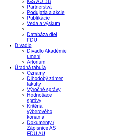
IGS AU BB
Partnerstvá
Podujatia a akcie
Publikácie
Veda a výskum
Databáza diel
FDU
Divadlo
Divadlo Akadémie
umení
Artorium
Úradná tabuľa
Oznamy
Dlhodobý zámer
fakulty
Výročné správy
Hodnotiace
správy
Kritériá
výberového
konania
Dokumenty /
Zápisnice AS
FDU AU