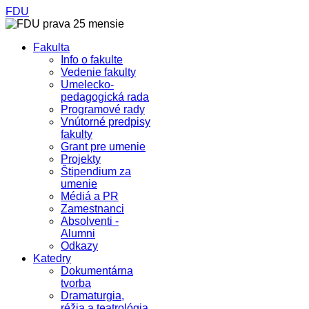
FDU
Fakulta
Info o fakulte
Vedenie fakulty
Umelecko-
pedagogická rada
Programové rady
Vnútorné predpisy
fakulty
Grant pre umenie
Projekty
Štipendium za
umenie
Médiá a PR
Zamestnanci
Absolventi -
Alumni
Odkazy
Katedry
Dokumentárna
tvorba
Dramaturgia,
réžia a teatrológia