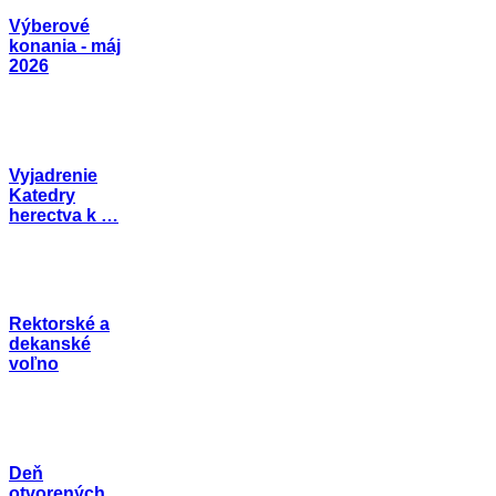
Výberové
konania - máj
2026
Vyjadrenie
Katedry
herectva k …
Rektorské a
dekanské
voľno
Deň
otvorených