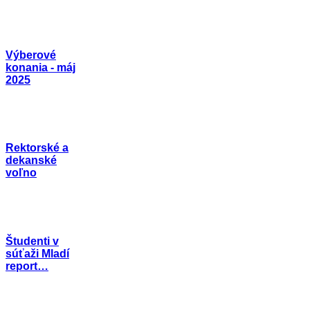
Výberové
konania - máj
2025
Rektorské a
dekanské
voľno
Študenti v
súťaži Mladí
report…