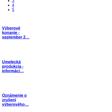
3
4
5
Výberové
konanie -
september 2…
Umelecká
produkcia -
informáci…
Oznámenie o
zrušení
výberového…