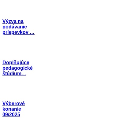
Výzva na
podávanie
príspevkov …
Doplňujúce
pedagogické
štúdium…
Výberové
konanie
09/2025