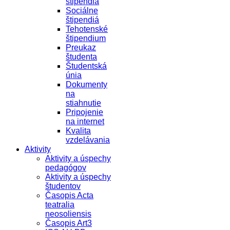
štipendiá
Sociálne
štipendiá
Tehotenské
štipendium
Preukaz
študenta
Študentská
únia
Dokumenty
na
stiahnutie
Pripojenie
na internet
Kvalita
vzdelávania
Aktivity
Aktivity a úspechy
pedagógov
Aktivity a úspechy
študentov
Časopis Acta
teatralia
neosoliensis
Časopis Art3