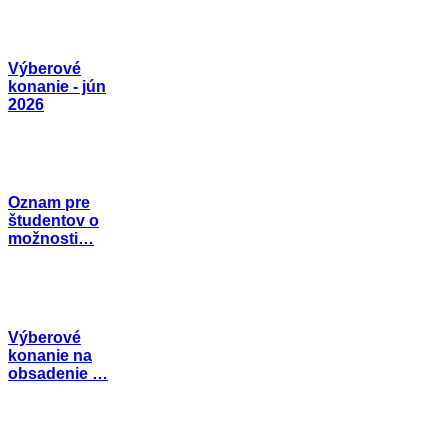
Výberové
konanie - jún
2026
Oznam pre
študentov o
možnosti…
Výberové
konanie na
obsadenie …