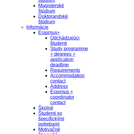
študium
Magisterské
štúdium
Doktorandské
štúdium
Informácie
Erasmus+
Odchádzajúci
študenti
Study programme
+ degrees +
application
deadline
Requirements
Accommodation
contact
Address
Erasmus +
coordinator
contact
Školné
Študenti so
špecifickými
potrebami
Motivačné