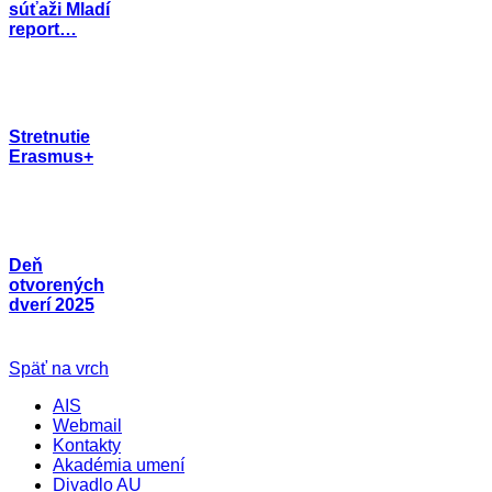
súťaži Mladí
report…
Stretnutie
Erasmus+
Deň
otvorených
dverí 2025
Späť na vrch
AIS
Webmail
Kontakty
Akadémia umení
Divadlo AU