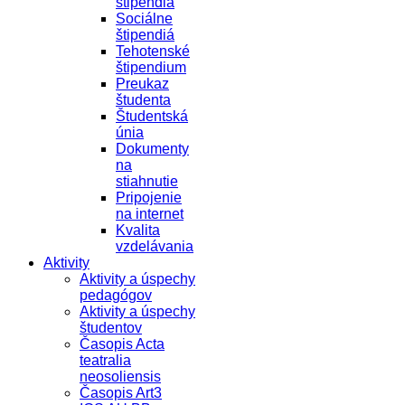
štipendiá
Sociálne
štipendiá
Tehotenské
štipendium
Preukaz
študenta
Študentská
únia
Dokumenty
na
stiahnutie
Pripojenie
na internet
Kvalita
vzdelávania
Aktivity
Aktivity a úspechy
pedagógov
Aktivity a úspechy
študentov
Časopis Acta
teatralia
neosoliensis
Časopis Art3