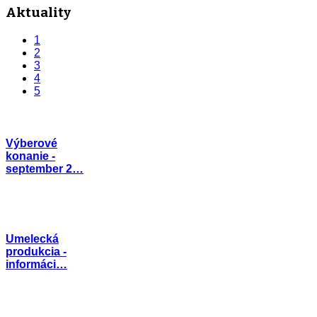
Aktuality
1
2
3
4
5
Výberové
konanie -
september 2…
Umelecká
produkcia -
informáci…