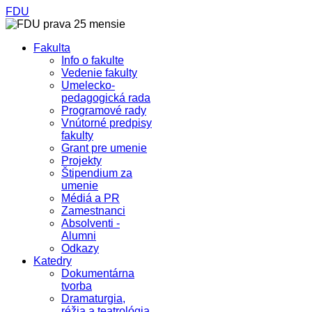
FDU
Fakulta
Info o fakulte
Vedenie fakulty
Umelecko-
pedagogická rada
Programové rady
Vnútorné predpisy
fakulty
Grant pre umenie
Projekty
Štipendium za
umenie
Médiá a PR
Zamestnanci
Absolventi -
Alumni
Odkazy
Katedry
Dokumentárna
tvorba
Dramaturgia,
réžia a teatrológia