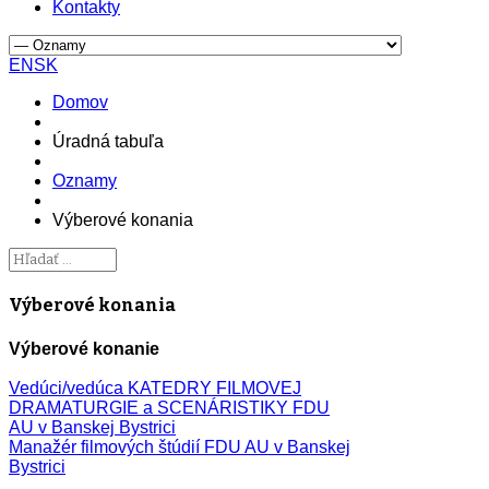
Kontakty
EN
SK
Domov
Úradná tabuľa
Oznamy
Výberové konania
Výberové konania
Výberové konanie
Vedúci/vedúca KATEDRY FILMOVEJ
DRAMATURGIE a SCENÁRISTIKY FDU
AU v Banskej Bystrici
Manažér filmových štúdií FDU AU v Banskej
Bystrici