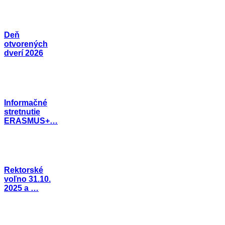
Deň
otvorených
dverí 2026
Informačné
stretnutie
ERASMUS+…
Rektorské
voľno 31.10.
2025 a …