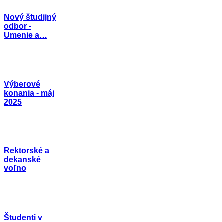
Nový študijný
odbor -
Umenie a…
Výberové
konania - máj
2025
Rektorské a
dekanské
voľno
Študenti v