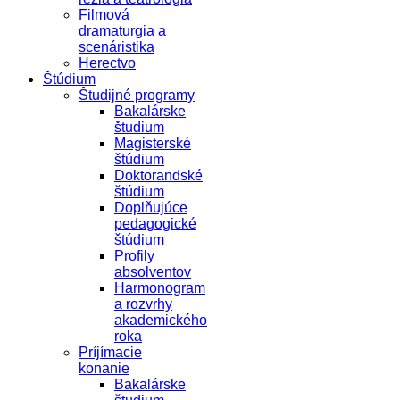
Filmová
dramaturgia a
scenáristika
Herectvo
Štúdium
Študijné programy
Bakalárske
študium
Magisterské
štúdium
Doktorandské
štúdium
Doplňujúce
pedagogické
štúdium
Profily
absolventov
Harmonogram
a rozvrhy
akademického
roka
Príjímacie
konanie
Bakalárske