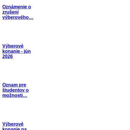
Oznámenie o
zrušení
výberového…
Výberové
konanie - jún
2026
Oznam pre
študentov o
možnosti…
Výberové
konanie na