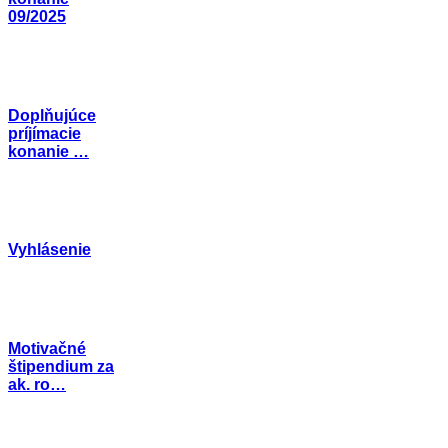
09/2025
Doplňujúce
príjímacie
konanie …
Vyhlásenie
Motivačné
štipendium za
ak. ro…