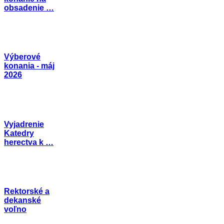
obsadenie …
Výberové
konania - máj
2026
Vyjadrenie
Katedry
herectva k …
Rektorské a
dekanské
voľno