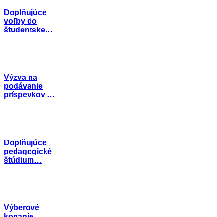
Doplňujúce
voľby do
študentske…
Výzva na
podávanie
príspevkov …
Doplňujúce
pedagogické
štúdium…
Výberové
konanie