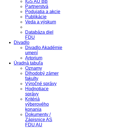
IGS AU BB
Partnerstvá
Podujatia a akcie
Publikácie
Veda a výskum
Databáza diel
FDU
Divadlo
Divadlo Akadémie
umení
Artorium
Úradná tabuľa
Oznamy
Dlhodobý zámer
fakulty
Výročné správy
Hodnotiace
správy
Kritériá
výberového
konania
Dokumenty /
Zápisnice AS
FDU AU