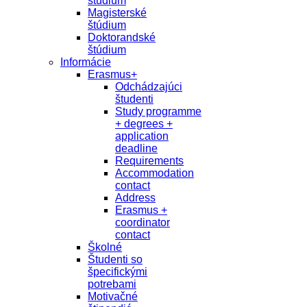
študium
Magisterské
štúdium
Doktorandské
štúdium
Informácie
Erasmus+
Odchádzajúci
študenti
Study programme
+ degrees +
application
deadline
Requirements
Accommodation
contact
Address
Erasmus +
coordinator
contact
Školné
Študenti so
špecifickými
potrebami
Motivačné