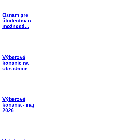
Oznam pre
študentov o
možnosti…
Výberové
konanie na
obsadenie …
Výberové
konania - máj
2026