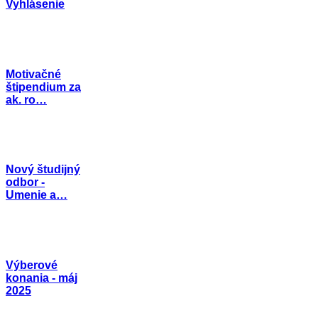
Vyhlásenie
Motivačné
štipendium za
ak. ro…
Nový študijný
odbor -
Umenie a…
Výberové
konania - máj
2025