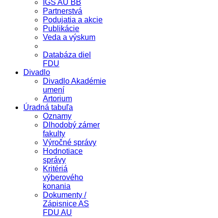
IGS AU BB
Partnerstvá
Podujatia a akcie
Publikácie
Veda a výskum
Databáza diel
FDU
Divadlo
Divadlo Akadémie
umení
Artorium
Úradná tabuľa
Oznamy
Dlhodobý zámer
fakulty
Výročné správy
Hodnotiace
správy
Kritériá
výberového
konania
Dokumenty /
Zápisnice AS
FDU AU