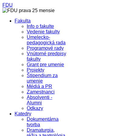
FDU
Fakulta
Info o fakulte
Vedenie fakulty
Umelecko-
pedagogická rada
Programové rady
Vnútorné predpisy
fakulty
Grant pre umenie
Projekty
Štipendium za
umenie
Médiá a PR
Zamestnanci
Absolventi -
Alumni
Odkazy
Katedry
Dokumentárna
tvorba
Dramaturgia,
réžia a teatrológia