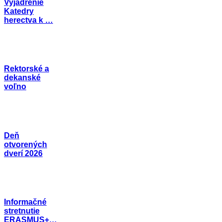
Vyjadrenie
Katedry
herectva k …
Rektorské a
dekanské
voľno
Deň
otvorených
dverí 2026
Informačné
stretnutie
ERASMUS+…