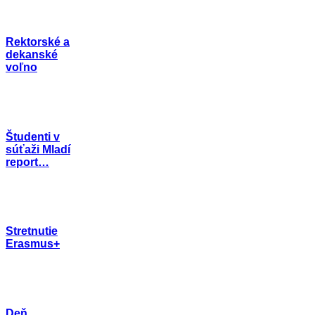
Rektorské a
dekanské
voľno
Študenti v
súťaži Mladí
report…
Stretnutie
Erasmus+
Deň