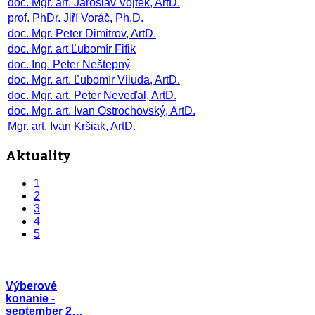
doc. Mgr. art. Jaroslav Vojtek, ArtD.
prof. PhDr. Jiří Voráč, Ph.D.
doc. Mgr. Peter Dimitrov, ArtD.
doc. Mgr. art Ľubomír Fifik
doc. Ing. Peter Neštepný
doc. Mgr. art. Ľubomír Viluda, ArtD.
doc. Mgr. art. Peter Neveďal, ArtD.
doc. Mgr. art. Ivan Ostrochovský, ArtD.
Mgr. art. Ivan Kršiak, ArtD.
Aktuality
1
2
3
4
5
Výberové
konanie -
september 2…