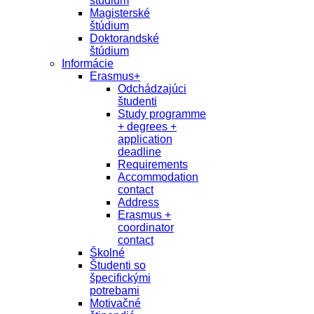
študium
Magisterské
štúdium
Doktorandské
štúdium
Informácie
Erasmus+
Odchádzajúci
študenti
Study programme
+ degrees +
application
deadline
Requirements
Accommodation
contact
Address
Erasmus +
coordinator
contact
Školné
Študenti so
špecifickými
potrebami
Motivačné