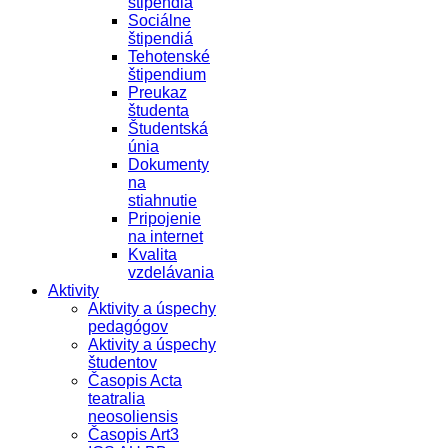
štipendiá
Sociálne
štipendiá
Tehotenské
štipendium
Preukaz
študenta
Študentská
únia
Dokumenty
na
stiahnutie
Pripojenie
na internet
Kvalita
vzdelávania
Aktivity
Aktivity a úspechy
pedagógov
Aktivity a úspechy
študentov
Časopis Acta
teatralia
neosoliensis
Časopis Art3