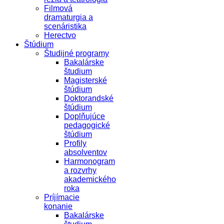
Filmová
dramaturgia a
scenáristika
Herectvo
Štúdium
Študijné programy
Bakalárske
študium
Magisterské
štúdium
Doktorandské
štúdium
Doplňujúce
pedagogické
štúdium
Profily
absolventov
Harmonogram
a rozvrhy
akademického
roka
Príjímacie
konanie
Bakalárske