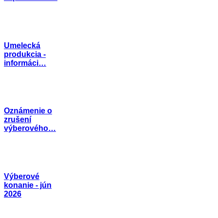
Umelecká
produkcia -
informáci…
Oznámenie o
zrušení
výberového…
Výberové
konanie - jún
2026