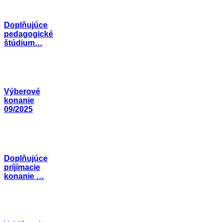
Doplňujúce
pedagogické
štúdium…
Výberové
konanie
09/2025
Doplňujúce
príjímacie
konanie …