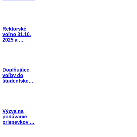
Rektorské
voľno 31.10.
2025 a …
Doplňujúce
voľby do
študentske…
Výzva na
podávanie
príspevkov …