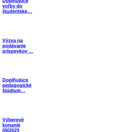
Doplňujúce
voľby do
študentske…
Výzva na
podávanie
príspevkov …
Doplňujúce
pedagogické
štúdium…
Výberové
konanie
09/2025