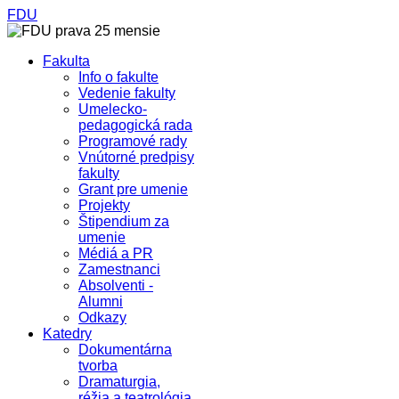
FDU
Fakulta
Info o fakulte
Vedenie fakulty
Umelecko-
pedagogická rada
Programové rady
Vnútorné predpisy
fakulty
Grant pre umenie
Projekty
Štipendium za
umenie
Médiá a PR
Zamestnanci
Absolventi -
Alumni
Odkazy
Katedry
Dokumentárna
tvorba
Dramaturgia,
réžia a teatrológia