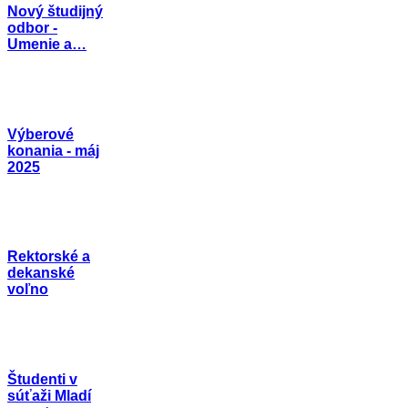
Nový študijný
odbor -
Umenie a…
Výberové
konania - máj
2025
Rektorské a
dekanské
voľno
Študenti v
súťaži Mladí