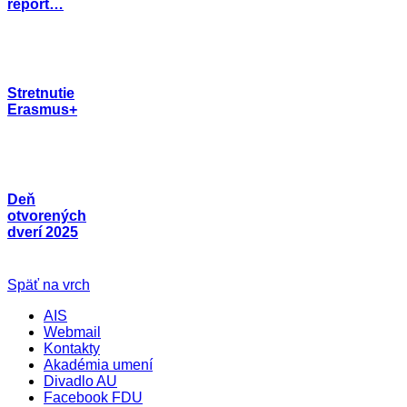
report…
Stretnutie
Erasmus+
Deň
otvorených
dverí 2025
Späť na vrch
AIS
Webmail
Kontakty
Akadémia umení
Divadlo AU
Facebook FDU