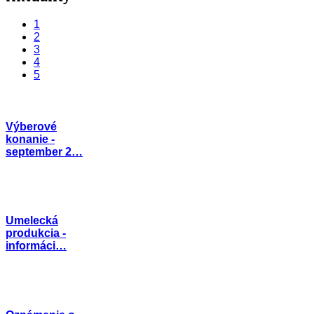
1
2
3
4
5
Výberové
konanie -
september 2…
Umelecká
produkcia -
informáci…