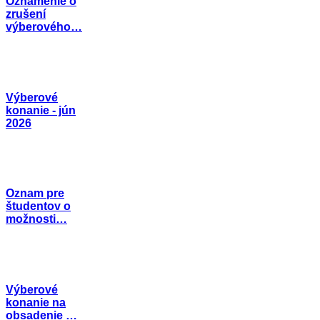
Oznámenie o
zrušení
výberového…
Výberové
konanie - jún
2026
Oznam pre
študentov o
možnosti…
Výberové
konanie na
obsadenie …