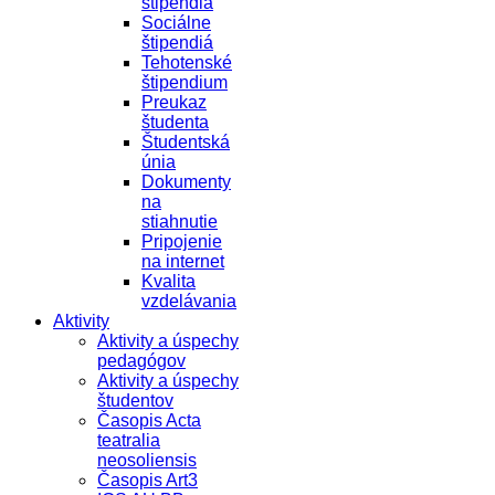
štipendiá
Sociálne
štipendiá
Tehotenské
štipendium
Preukaz
študenta
Študentská
únia
Dokumenty
na
stiahnutie
Pripojenie
na internet
Kvalita
vzdelávania
Aktivity
Aktivity a úspechy
pedagógov
Aktivity a úspechy
študentov
Časopis Acta
teatralia
neosoliensis
Časopis Art3