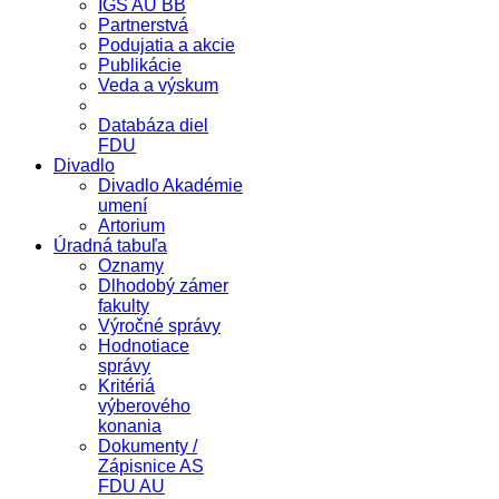
IGS AU BB
Partnerstvá
Podujatia a akcie
Publikácie
Veda a výskum
Databáza diel
FDU
Divadlo
Divadlo Akadémie
umení
Artorium
Úradná tabuľa
Oznamy
Dlhodobý zámer
fakulty
Výročné správy
Hodnotiace
správy
Kritériá
výberového
konania
Dokumenty /
Zápisnice AS
FDU AU