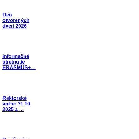
Deň
otvorených
dverí 2026
Informačné
stretnutie
ERASMUS+…
Rektorské
voľno 31.10.
2025 a …