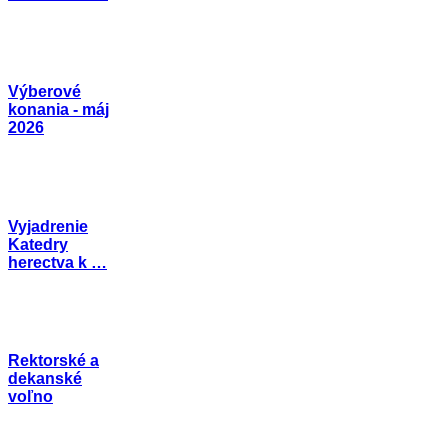
Výberové
konania - máj
2026
Vyjadrenie
Katedry
herectva k …
Rektorské a
dekanské
voľno