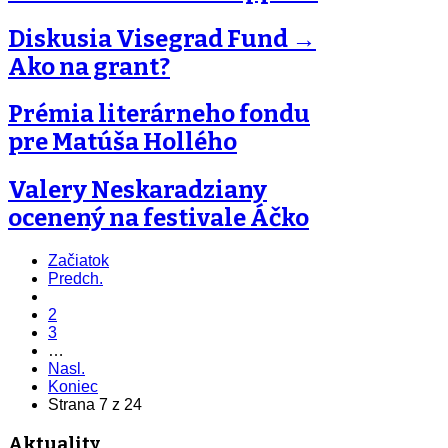
Diskusia Visegrad Fund →
Ako na grant?
Prémia literárneho fondu
pre Matúša Hollého
Valery Neskaradziany
ocenený na festivale Áčko
Začiatok
Predch.
2
3
…
Nasl.
Koniec
Strana 7 z 24
Aktuality