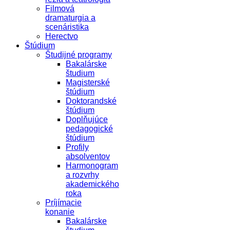
Filmová
dramaturgia a
scenáristika
Herectvo
Štúdium
Študijné programy
Bakalárske
študium
Magisterské
štúdium
Doktorandské
štúdium
Doplňujúce
pedagogické
štúdium
Profily
absolventov
Harmonogram
a rozvrhy
akademického
roka
Príjímacie
konanie
Bakalárske