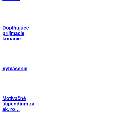
Doplňujúce
príjímacie
konanie …
Vyhlásenie
Motivačné
štipendium za
ak. ro…