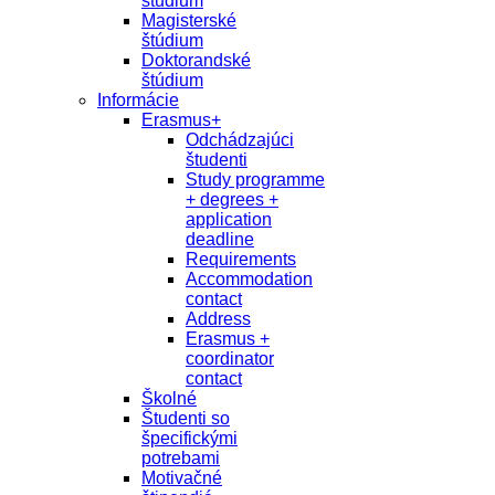
študium
Magisterské
štúdium
Doktorandské
štúdium
Informácie
Erasmus+
Odchádzajúci
študenti
Study programme
+ degrees +
application
deadline
Requirements
Accommodation
contact
Address
Erasmus +
coordinator
contact
Školné
Študenti so
špecifickými
potrebami
Motivačné