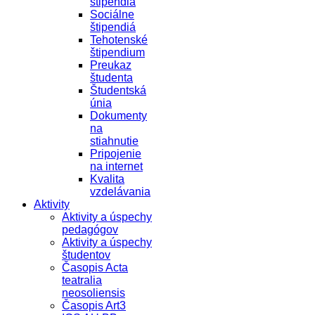
štipendiá
Sociálne
štipendiá
Tehotenské
štipendium
Preukaz
študenta
Študentská
únia
Dokumenty
na
stiahnutie
Pripojenie
na internet
Kvalita
vzdelávania
Aktivity
Aktivity a úspechy
pedagógov
Aktivity a úspechy
študentov
Časopis Acta
teatralia
neosoliensis
Časopis Art3