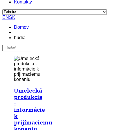
Kontakty
EN
SK
Domov
Ľudia
Umelecká
produkcia
-
informácie
k
prijímaciemu
konaniu