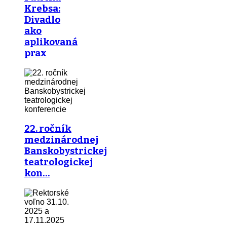
Krebsa:
Divadlo
ako
aplikovaná
prax
22. ročník
medzinárodnej
Banskobystrickej
teatrologickej
kon…