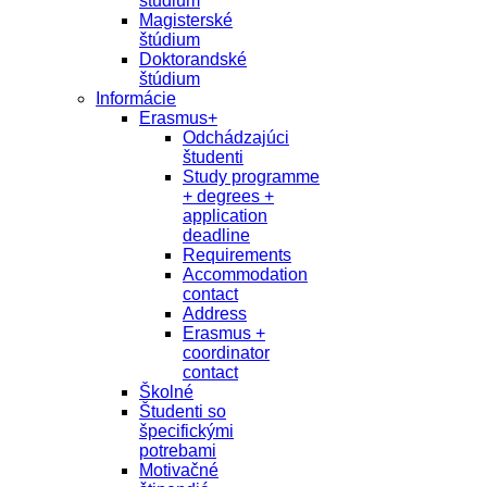
študium
Magisterské
štúdium
Doktorandské
štúdium
Informácie
Erasmus+
Odchádzajúci
študenti
Study programme
+ degrees +
application
deadline
Requirements
Accommodation
contact
Address
Erasmus +
coordinator
contact
Školné
Študenti so
špecifickými
potrebami
Motivačné