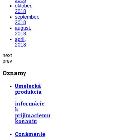
2018
október,
2018
september,
2018
august,
2018
apríl,
2018
next
prev
Oznamy
Umelecká
produkcia
-
informácie
k
prijímaciemu
konaniu
Oznámenie