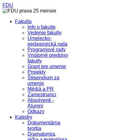
FDU
Fakulta
Info o fakulte
Vedenie fakulty
Umelecko-
pedagogická rada
Programové rady
Vnútorné predpisy
fakulty
Grant pre umenie
Projekty
Štipendium za
umenie
Médiá a PR
Zamestnanci
Absolventi -
Alumni
Odkazy
Katedry
Dokumentárna
tvorba
Dramaturgia,
réžia a teatrológia