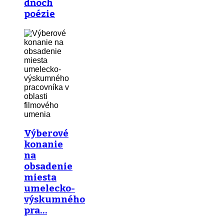
dňoch
poézie
Výberové
konanie
na
obsadenie
miesta
umelecko-
výskumného
pra…