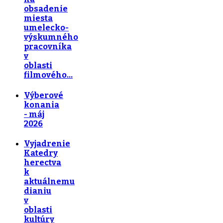
obsadenie
miesta
umelecko-
výskumného
pracovníka
v
oblasti
filmového…
Výberové
konania
- máj
2026
Vyjadrenie
Katedry
herectva
k
aktuálnemu
dianiu
v
oblasti
kultúry