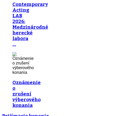
Contemporary
Acting
LAB
2026:
Medzinárodné
herecké
labora
…
Oznámenie
o
zrušení
výberového
konania
Prijímacie konanie