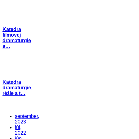
Katedra
filmovej
dramaturgie
a…
Katedra
dramaturgie,
réžie a t…
september,
2023
júl,
2022
jún,