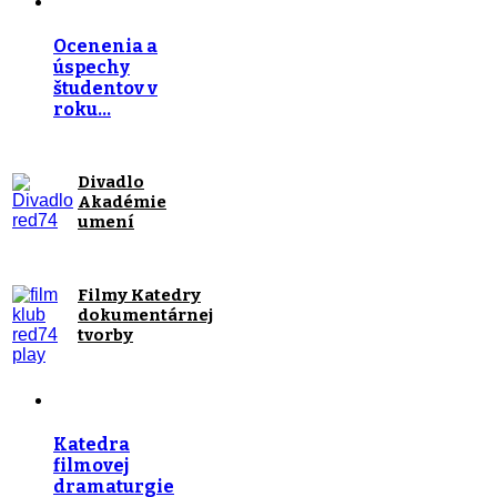
Ocenenia a
úspechy
študentov v
roku…
Divadlo
Akadémie
umení
Filmy Katedry
dokumentárnej
tvorby
Katedra
filmovej
dramaturgie