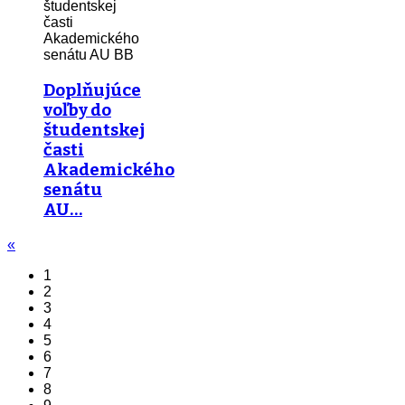
Doplňujúce
voľby do
študentskej
časti
Akademického
senátu
AU…
«
1
2
3
4
5
6
7
8