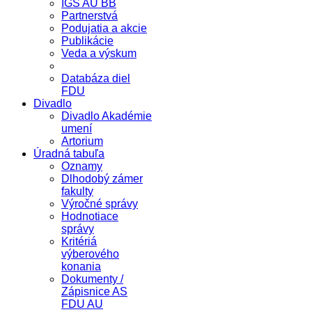
IGS AU BB
Partnerstvá
Podujatia a akcie
Publikácie
Veda a výskum
Databáza diel
FDU
Divadlo
Divadlo Akadémie
umení
Artorium
Úradná tabuľa
Oznamy
Dlhodobý zámer
fakulty
Výročné správy
Hodnotiace
správy
Kritériá
výberového
konania
Dokumenty /
Zápisnice AS
FDU AU