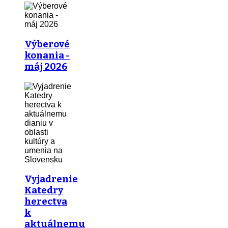
Výberové
konania -
máj 2026
Vyjadrenie
Katedry
herectva
k
aktuálnemu