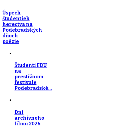
Úspech
študentiek
herectva na
Podebradských
dňoch
poézie
Študenti FDU
na
prestížnom
festivale
Podebradské…
Dni
archívneho
filmu 2026