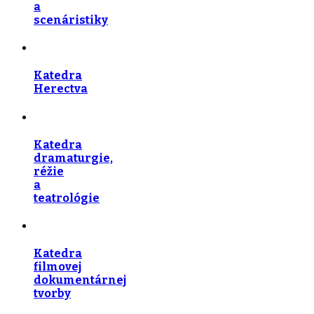
a
scenáristiky
Katedra
Herectva
Katedra
dramaturgie,
réžie
a
teatrológie
Katedra
filmovej
dokumentárnej
tvorby