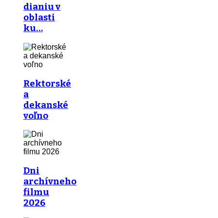
dianiu v
oblasti
ku…
Rektorské
a
dekanské
voľno
Dni
archívneho
filmu
2026