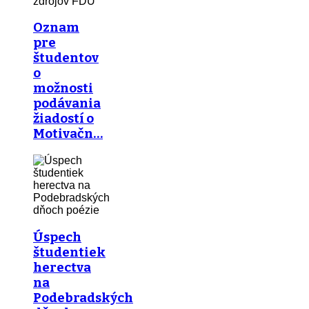
Oznam
pre
študentov
o
možnosti
podávania
žiadostí o
Motivačn…
Úspech
študentiek
herectva
na
Podebradských