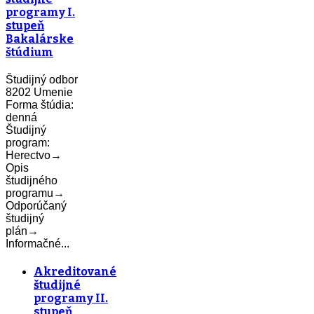
programy I.
stupeň
Bakalárske
štúdium
Študijný odbor
8202 Umenie
Forma štúdia:
denná
Študijný
program:
Herectvo→
Opis
študijného
programu→
Odporúčaný
študijný
plán→
Informačné...
Akreditované
študijné
programy II.
stupeň