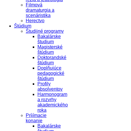
Filmová
dramaturgia a
scenáristika
Herectvo
Štúdium
Študijné programy
Bakalárske
študium
Magisterské
štúdium
Doktorandské
štúdium
Doplňujúce
pedagogické
štúdium
Profily
absolventov
Harmonogram
a rozvrhy
akademického
roka
Príjímacie
konanie
Bakalárske