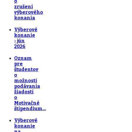
o
zrušení
výberového
konania
Výberové
konanie
- jún
2026
Oznam
pre
študentov
o
možnosti
podávania
žiadostí
o
Motivačné
štipendium…
Výberové
konanie
na